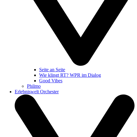
Seite an Seite
Wie klingt RT? WPR im Dialog
Good Vibes
Philmo
Erlebniswelt Orchester