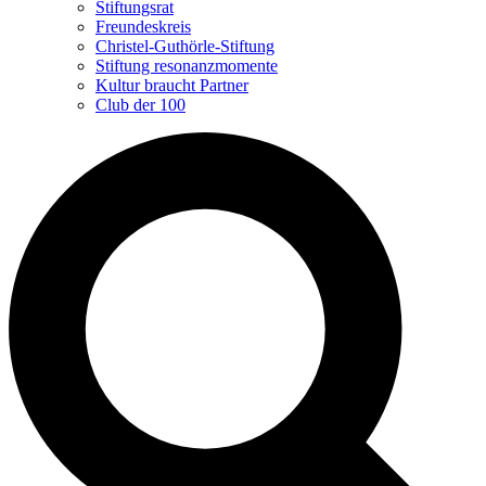
Stiftungsrat
Freundeskreis
Christel-Guthörle-Stiftung
Stiftung resonanzmomente
Kultur braucht Partner
Club der 100