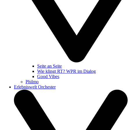
Seite an Seite
Wie klingt RT? WPR im Dialog
Good Vibes
Philmo
Erlebniswelt Orchester