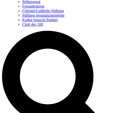
Stiftungsrat
Freundeskreis
Christel-Guthörle-Stiftung
Stiftung resonanzmomente
Kultur braucht Partner
Club der 100