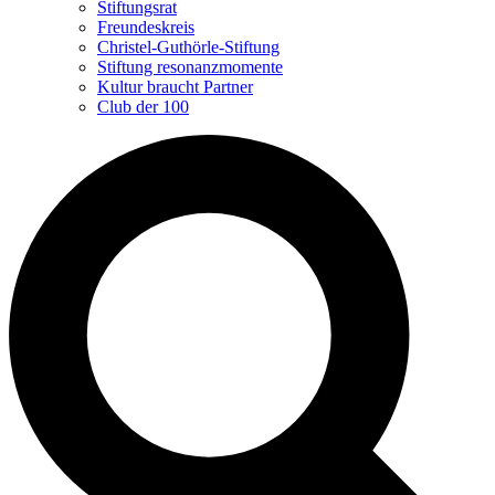
Stiftungsrat
Freundeskreis
Christel-Guthörle-Stiftung
Stiftung resonanzmomente
Kultur braucht Partner
Club der 100