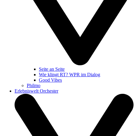
Seite an Seite
Wie klingt RT? WPR im Dialog
Good Vibes
Philmo
Erlebniswelt Orchester