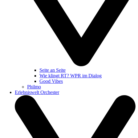
Seite an Seite
Wie klingt RT? WPR im Dialog
Good Vibes
Philmo
Erlebniswelt Orchester