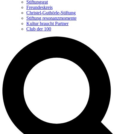
Stiftungsrat
Freundeskreis
Christel-Guthörle-Stiftung
Stiftung resonanzmomente
Kultur braucht Partner
Club der 100