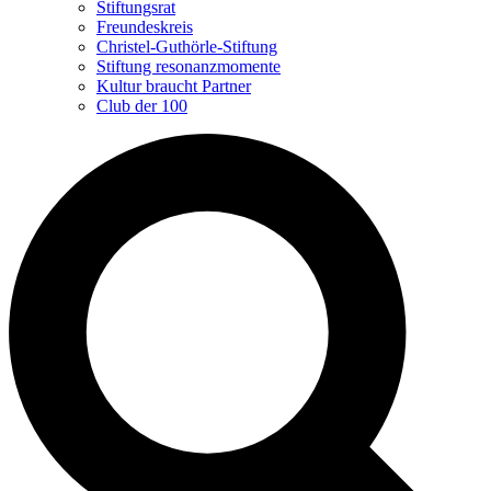
Stiftungsrat
Freundeskreis
Christel-Guthörle-Stiftung
Stiftung resonanzmomente
Kultur braucht Partner
Club der 100