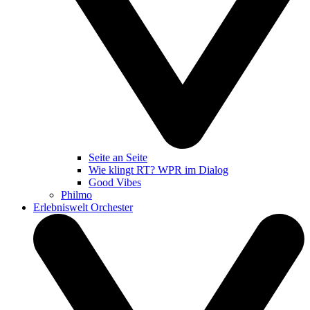
Seite an Seite
Wie klingt RT? WPR im Dialog
Good Vibes
Philmo
Erlebniswelt Orchester