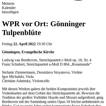
Meinem
Kalender
hinzufügen
WPR vor Ort: Gönninger
Tulpenblüte
Freitag
22. April 2022
19:30 Uhr
Gönningen, Evangelische Kirche
Ludwig van Beethoven, Streichquartett c-Moll op. 18, Nr. 4
Franz Schubert, Streichquartett a-Moll D 804 „Rosamunde“
Stefanie Zimmermann, Dessislava Stoyanova, Violine
Igor Michalski, Viola
Christian Adamsky, Violoncello
Mit diesen Werken gaben die beiden Komponisten jeweils ihre
Visitenkarten auf dem Gebiet des Streichquartetts ab. Bewusst die
Tradition der großen Vorbilder Haydn und Mozart aufgreifend, ging
Beethoven mit der Sammlung seines Opus 18 höchst ambitioniert zu
Werke. Gut zwanzig Jahre später komponierte Franz Schubert dies