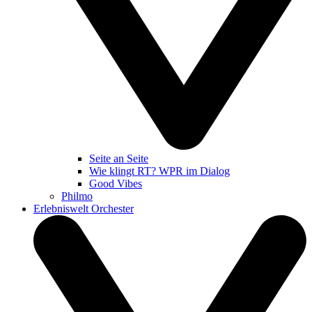
Seite an Seite
Wie klingt RT? WPR im Dialog
Good Vibes
Philmo
Erlebniswelt Orchester