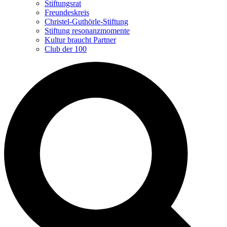
Stiftungsrat
Freundeskreis
Christel-Guthörle-Stiftung
Stiftung resonanzmomente
Kultur braucht Partner
Club der 100