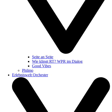
Seite an Seite
Wie klingt RT? WPR im Dialog
Good Vibes
Philmo
Erlebniswelt Orchester