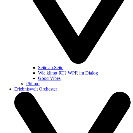
Seite an Seite
Wie klingt RT? WPR im Dialog
Good Vibes
Philmo
Erlebniswelt Orchester