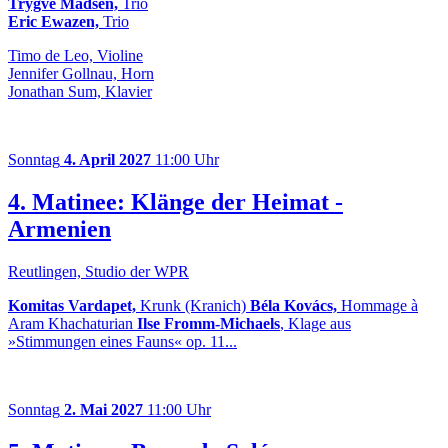
Trygve Madsen,
Trio
Eric Ewazen,
Trio
Timo de Leo, Violine
Jennifer Gollnau, Horn
Jonathan Sum, Klavier
Sonntag
4. April 2027
11:00 Uhr
4. Matinee: Klänge der Heimat -
Armenien
Reutlingen, Studio der WPR
Komitas Vardapet,
Krunk (Kranich)
Béla Kovács,
Hommage à
Aram Khachaturian
Ilse Fromm-Michaels
, Klage aus
»Stimmungen eines Fauns« op. 11...
Sonntag
2. Mai 2027
11:00 Uhr