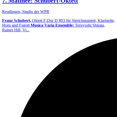
7. Matinee: Schubert-Oktett
Reutlingen, Studio der WPR
Franz Schubert,
Oktett F-Dur D 803 für Streichquintett, Klarinette,
Horn und Fagott
Musica Varia Ensemble:
Teruyoshi Shirata,
Rainer Hill, Vi...