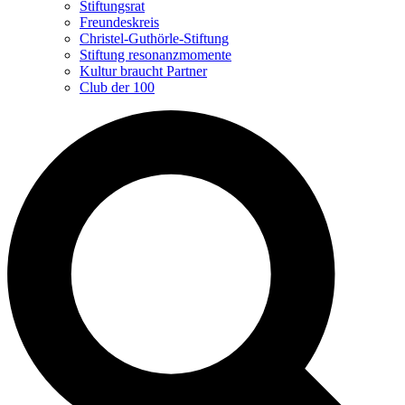
Stiftungsrat
Freundeskreis
Christel-Guthörle-Stiftung
Stiftung resonanzmomente
Kultur braucht Partner
Club der 100