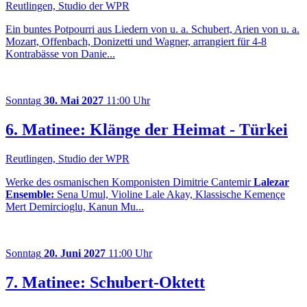
Reutlingen, Studio der WPR
Ein buntes Potpourri aus Liedern von u. a. Schubert, Arien von u. a.
Mozart, Offenbach, Donizetti und Wagner, arrangiert für 4-8
Kontrabässe von Danie...
Sonntag
30. Mai 2027
11:00 Uhr
6. Matinee: Klänge der Heimat - Türkei
Reutlingen, Studio der WPR
Werke des osmanischen Komponisten Dimitrie Cantemir
Lalezar
Ensemble:
Sena Umul, Violine Lale Akay, Klassische Kemençe
Mert Demircioglu, Kanun Mu...
Sonntag
20. Juni 2027
11:00 Uhr
7. Matinee: Schubert-Oktett