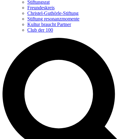
Stiftungsrat
Freundeskreis
Christel-Guthörle-Stiftung
Stiftung resonanzmomente
Kultur braucht Partner
Club der 100