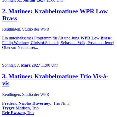
Sonntag
31. Januar 2027
11:00 Uhr
2. Matinee: Krabbelmatinee WPR Low
Brass
Reutlingen, Studio der WPR
Ein unterhaltsames Programm für Alt und Jung
WPR Low Brass:
Phillip Werthner, Christof Schmidt, Sebastian Volk, Posaunen Jernej
Oberzan-Neuhauser...
Sonntag
7. März 2027
11:00 Uhr
3. Matinee: Krabbelmatinee Trio Vis-à-
vis
Reutlingen, Studio der WPR
Frédéric-Nicolas Duvernoy
, Trio Nr. 3
Trygve Madsen,
Trio
Eric Ewazen,
Trio