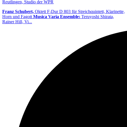
Reutlingen, Studio der WPR
Franz Schubert,
Oktett F-Dur D 803 für Streichquintett, Klarinette,
Horn und Fagott
Musica Varia Ensemble:
Teruyoshi Shirata,
Rainer Hill, Vi...