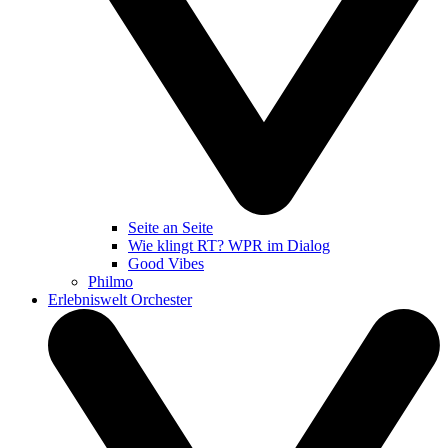
Seite an Seite
Wie klingt RT? WPR im Dialog
Good Vibes
Philmo
Erlebniswelt Orchester