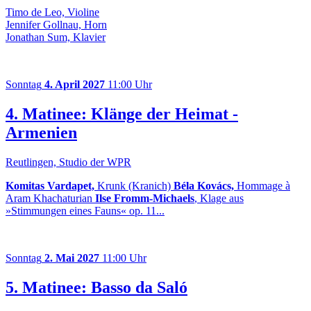
Timo de Leo, Violine
Jennifer Gollnau, Horn
Jonathan Sum, Klavier
Sonntag
4. April 2027
11:00 Uhr
4. Matinee: Klänge der Heimat -
Armenien
Reutlingen, Studio der WPR
Komitas Vardapet,
Krunk (Kranich)
Béla Kovács,
Hommage à
Aram Khachaturian
Ilse Fromm-Michaels
, Klage aus
»Stimmungen eines Fauns« op. 11...
Sonntag
2. Mai 2027
11:00 Uhr
5. Matinee: Basso da Saló