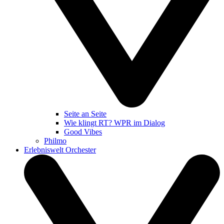
Seite an Seite
Wie klingt RT? WPR im Dialog
Good Vibes
Philmo
Erlebniswelt Orchester