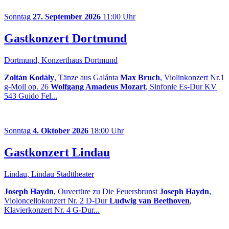
Sonntag
27. September 2026
11:00 Uhr
Gastkonzert Dortmund
Dortmund, Konzerthaus Dortmund
Zoltán Kodály
, Tänze aus Galánta
Max Bruch
, Violinkonzert Nr.1
g-Moll op. 26
Wolfgang Amadeus Mozart
, Sinfonie Es-Dur KV
543 Guido Fel...
Sonntag
4. Oktober 2026
18:00 Uhr
Gastkonzert Lindau
Lindau, Lindau Stadttheater
Joseph Haydn
, Ouvertüre zu Die Feuersbrunst
Joseph Haydn
,
Violoncellokonzert Nr. 2 D-Dur
Ludwig van Beethoven
,
Klavierkonzert Nr. 4 G-Dur...