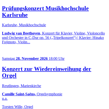
Prüfungskonzert Musikhochschule
Karlsruhe
Karlsruhe, Musikhochschule
Ludwig van Beethoven
, Konzert für Klavier, Violine, Violoncello
und Orchester in C-Dur op. 56 („Tripelkonzert“) | Klavier: Hinako
Fujimoto, Violin...
Samstag
28. November 2026
18:00 Uhr
Konzert zur Wiedereinweihung der
Orgel
Reutlingen, Marienkirche
Camille Saint-Saëns,
Orgelsymphonie
u.a.
Torsten Wille, Orgel