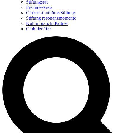
Stiftungsrat
Freundeskreis
Christel-Guthörle-Stiftung
Stiftung resonanzmomente
Kultur braucht Partner
Club der 100