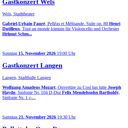
Gastkonzert Wels
Wels, Stadttheater
Gabriel-Urbain Fauré
, Pelléas et Mélisande. Suite op. 80
Henri
Dutilleux
, Tout un monde lointain für Violoncello und Orchester
Helmut Schm...
Sonntag
15. November 2026
19:00 Uhr
Gastkonzert Langen
Langen, Stadthalle Langen
Wolfgang Amadeus Mozart
, Ouvertüre zu Cosí fan tutte
Joseph
Haydn
, Sinfonie Nr. 104 D-Dur
Felix Mendelssohn Bartholdy
,
Sinfonie Nr. 1 c-...
Samstag
21. November 2026
19:30 Uhr