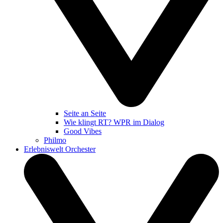
Seite an Seite
Wie klingt RT? WPR im Dialog
Good Vibes
Philmo
Erlebniswelt Orchester