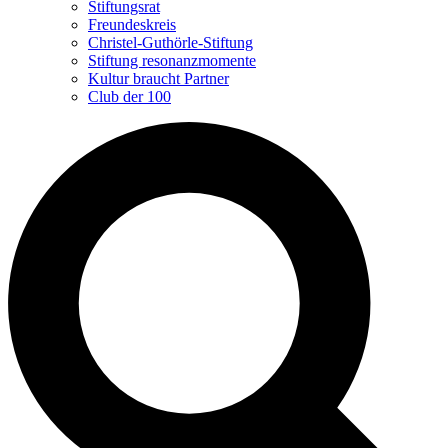
Stiftungsrat
Freundeskreis
Christel-Guthörle-Stiftung
Stiftung resonanzmomente
Kultur braucht Partner
Club der 100