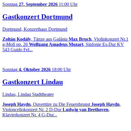
Sonntag
27. September 2026
11:00 Uhr
Gastkonzert Dortmund
Dortmund, Konzerthaus Dortmund
Zoltán Kodály
, Tänze aus Galánta
Max Bruch
, Violinkonzert Nr.1
g-Moll op. 26
Wolfgang Amadeus Mozart
, Sinfonie Es-Dur KV
543 Guido Fel...
Sonntag
4. Oktober 2026
18:00 Uhr
Gastkonzert Lindau
Lindau, Lindau Stadttheater
Joseph Haydn
, Ouvertüre zu Die Feuersbrunst
Joseph Haydn
,
Violoncellokonzert Nr. 2 D-Dur
Ludwig van Beethoven
,
Klavierkonzert Nr. 4 G-Dur...