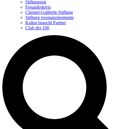
Stiftungsrat
Freundeskreis
Christel-Guthörle-Stiftung
Stiftung resonanzmomente
Kultur braucht Partner
Club der 100