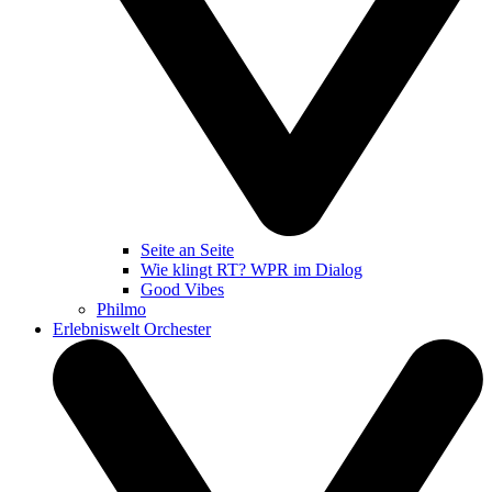
Seite an Seite
Wie klingt RT? WPR im Dialog
Good Vibes
Philmo
Erlebniswelt Orchester