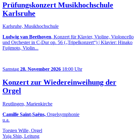
Prüfungskonzert Musikhochschule
Karlsruhe
Karlsruhe, Musikhochschule
Ludwig van Beethoven
, Konzert für Klavier, Violine, Violoncello
und Orchester in C-Dur op. 56 („Tripelkonzert“) | Klavier: Hinako
Fujimoto, Violin...
Samstag
28. November 2026
18:00 Uhr
Konzert zur Wiedereinweihung der
Orgel
Reutlingen, Marienkirche
Camille Saint-Saëns,
Orgelsymphonie
u.a.
Torsten Wille, Orgel
Yuja Shin, Leitung