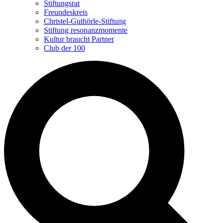
Stiftungsrat
Freundeskreis
Christel-Guthörle-Stiftung
Stiftung resonanzmomente
Kultur braucht Partner
Club der 100