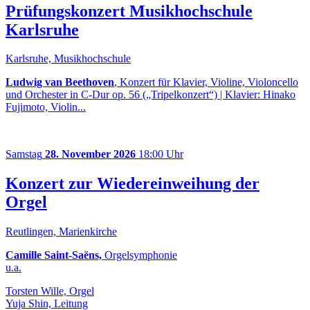
Prüfungskonzert Musikhochschule
Karlsruhe
Karlsruhe, Musikhochschule
Ludwig van Beethoven
, Konzert für Klavier, Violine, Violoncello
und Orchester in C-Dur op. 56 („Tripelkonzert“) | Klavier: Hinako
Fujimoto, Violin...
Samstag
28. November 2026
18:00 Uhr
Konzert zur Wiedereinweihung der
Orgel
Reutlingen, Marienkirche
Camille Saint-Saëns,
Orgelsymphonie
u.a.
Torsten Wille, Orgel
Yuja Shin, Leitung