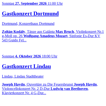
Sonntag
27. September 2026
11:00 Uhr
Gastkonzert Dortmund
Dortmund, Konzerthaus Dortmund
Zoltán Kodály
, Tänze aus Galánta
Max Bruch
, Violinkonzert Nr.1
g-Moll op. 26
Wolfgang Amadeus Mozart
, Sinfonie Es-Dur KV
543 Guido Fel...
Sonntag
4. Oktober 2026
18:00 Uhr
Gastkonzert Lindau
Lindau, Lindau Stadttheater
Joseph Haydn
, Ouvertüre zu Die Feuersbrunst
Joseph Haydn
,
Violoncellokonzert Nr. 2 D-Dur
Ludwig van Beethoven
,
Klavierkonzert Nr. 4 G-Dur...