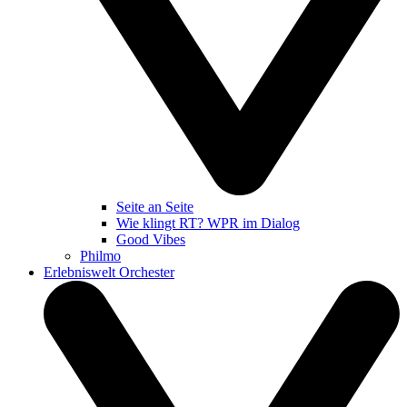
Seite an Seite
Wie klingt RT? WPR im Dialog
Good Vibes
Philmo
Erlebniswelt Orchester