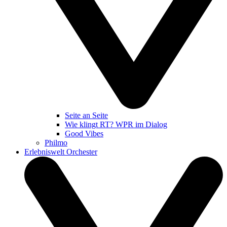
Seite an Seite
Wie klingt RT? WPR im Dialog
Good Vibes
Philmo
Erlebniswelt Orchester