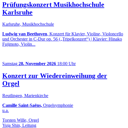
Prüfungskonzert Musikhochschule
Karlsruhe
Karlsruhe, Musikhochschule
Ludwig van Beethoven
, Konzert für Klavier, Violine, Violoncello
und Orchester in C-Dur op. 56 („Tripelkonzert“) | Klavier: Hinako
Fujimoto, Violin...
Samstag
28. November 2026
18:00 Uhr
Konzert zur Wiedereinweihung der
Orgel
Reutlingen, Marienkirche
Camille Saint-Saëns,
Orgelsymphonie
u.a.
Torsten Wille, Orgel
Yuja Shin, Leitung