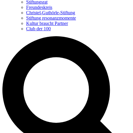
Stiftungsrat
Freundeskreis
Christel-Guthörle-Stiftung
Stiftung resonanzmomente
Kultur braucht Partner
Club der 100