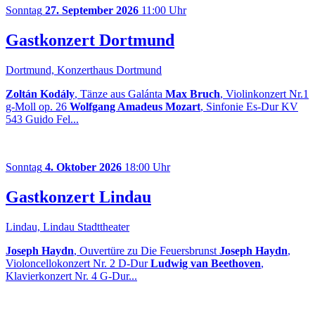
Sonntag
27. September 2026
11:00 Uhr
Gastkonzert Dortmund
Dortmund, Konzerthaus Dortmund
Zoltán Kodály
, Tänze aus Galánta
Max Bruch
, Violinkonzert Nr.1
g-Moll op. 26
Wolfgang Amadeus Mozart
, Sinfonie Es-Dur KV
543 Guido Fel...
Sonntag
4. Oktober 2026
18:00 Uhr
Gastkonzert Lindau
Lindau, Lindau Stadttheater
Joseph Haydn
, Ouvertüre zu Die Feuersbrunst
Joseph Haydn
,
Violoncellokonzert Nr. 2 D-Dur
Ludwig van Beethoven
,
Klavierkonzert Nr. 4 G-Dur...