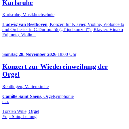
Karlsruhe
Karlsruhe, Musikhochschule
Ludwig van Beethoven
, Konzert für Klavier, Violine, Violoncello
und Orchester in C-Dur op. 56 („Tripelkonzert“) | Klavier: Hinako
Fujimoto, Violin...
Samstag
28. November 2026
18:00 Uhr
Konzert zur Wiedereinweihung der
Orgel
Reutlingen, Marienkirche
Camille Saint-Saëns,
Orgelsymphonie
u.a.
Torsten Wille, Orgel
Yuja Shin, Leitung