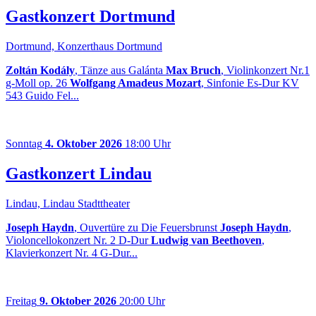
Gastkonzert Dortmund
Dortmund, Konzerthaus Dortmund
Zoltán Kodály
, Tänze aus Galánta
Max Bruch
, Violinkonzert Nr.1
g-Moll op. 26
Wolfgang Amadeus Mozart
, Sinfonie Es-Dur KV
543 Guido Fel...
Sonntag
4. Oktober 2026
18:00 Uhr
Gastkonzert Lindau
Lindau, Lindau Stadttheater
Joseph Haydn
, Ouvertüre zu Die Feuersbrunst
Joseph Haydn
,
Violoncellokonzert Nr. 2 D-Dur
Ludwig van Beethoven
,
Klavierkonzert Nr. 4 G-Dur...
Freitag
9. Oktober 2026
20:00 Uhr