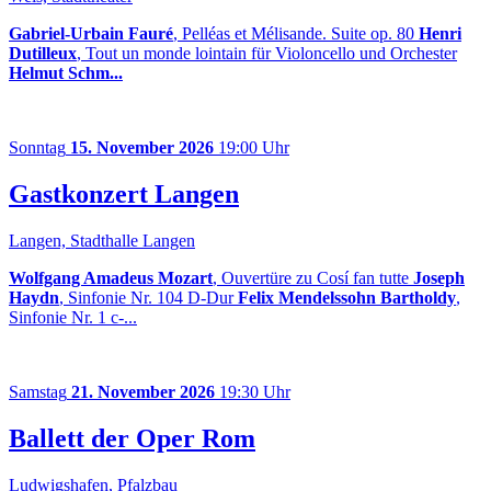
Gabriel-Urbain Fauré
, Pelléas et Mélisande. Suite op. 80
Henri
Dutilleux
, Tout un monde lointain für Violoncello und Orchester
Helmut Schm...
Sonntag
15. November 2026
19:00 Uhr
Gastkonzert Langen
Langen, Stadthalle Langen
Wolfgang Amadeus Mozart
, Ouvertüre zu Cosí fan tutte
Joseph
Haydn
, Sinfonie Nr. 104 D-Dur
Felix Mendelssohn Bartholdy
,
Sinfonie Nr. 1 c-...
Samstag
21. November 2026
19:30 Uhr
Ballett der Oper Rom
Ludwigshafen, Pfalzbau