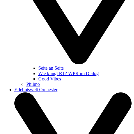
Seite an Seite
Wie klingt RT? WPR im Dialog
Good Vibes
Philmo
Erlebniswelt Orchester