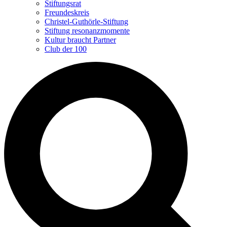
Stiftungsrat
Freundeskreis
Christel-Guthörle-Stiftung
Stiftung resonanzmomente
Kultur braucht Partner
Club der 100