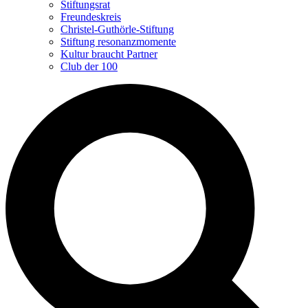
Stiftungsrat
Freundeskreis
Christel-Guthörle-Stiftung
Stiftung resonanzmomente
Kultur braucht Partner
Club der 100