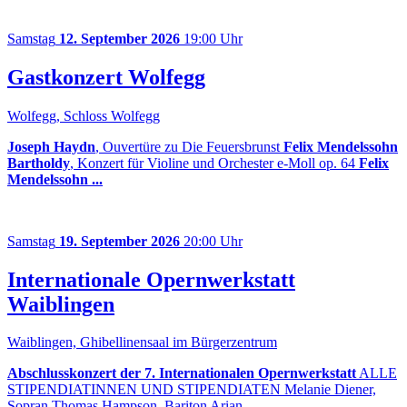
Samstag
12. September 2026
19:00 Uhr
Gastkonzert Wolfegg
Wolfegg, Schloss Wolfegg
Joseph Haydn
, Ouvertüre zu Die Feuersbrunst
Felix Mendelssohn
Bartholdy
, Konzert für Violine und Orchester e-Moll op. 64
Felix
Mendelssohn ...
Samstag
19. September 2026
20:00 Uhr
Internationale Opernwerkstatt
Waiblingen
Waiblingen, Ghibellinensaal im Bürgerzentrum
Abschlusskonzert der 7. Internationalen Opernwerkstatt
ALLE
STIPENDIATINNEN UND STIPENDIATEN Melanie Diener,
Sopran Thomas Hampson, Bariton Arian...