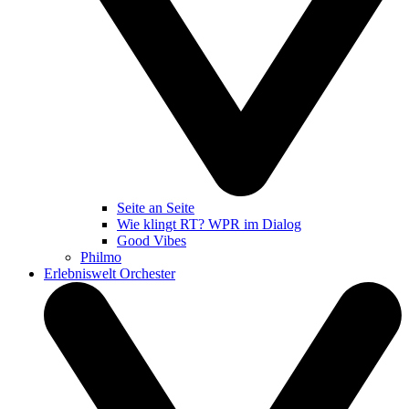
Seite an Seite
Wie klingt RT? WPR im Dialog
Good Vibes
Philmo
Erlebniswelt Orchester