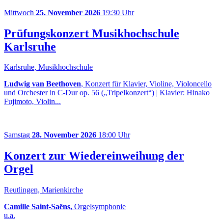
Mittwoch
25. November 2026
19:30 Uhr
Prüfungskonzert Musikhochschule
Karlsruhe
Karlsruhe, Musikhochschule
Ludwig van Beethoven
, Konzert für Klavier, Violine, Violoncello
und Orchester in C-Dur op. 56 („Tripelkonzert“) | Klavier: Hinako
Fujimoto, Violin...
Samstag
28. November 2026
18:00 Uhr
Konzert zur Wiedereinweihung der
Orgel
Reutlingen, Marienkirche
Camille Saint-Saëns,
Orgelsymphonie
u.a.