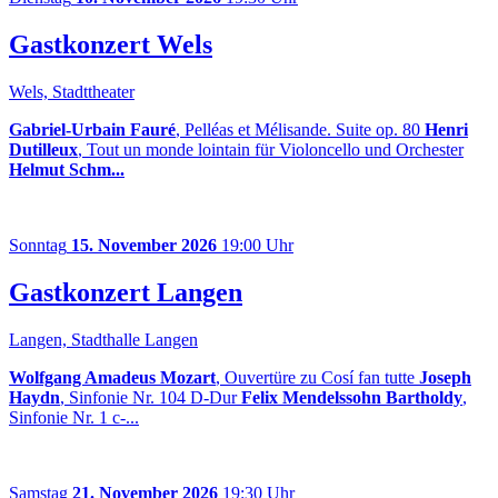
Gastkonzert Wels
Wels, Stadttheater
Gabriel-Urbain Fauré
, Pelléas et Mélisande. Suite op. 80
Henri
Dutilleux
, Tout un monde lointain für Violoncello und Orchester
Helmut Schm...
Sonntag
15. November 2026
19:00 Uhr
Gastkonzert Langen
Langen, Stadthalle Langen
Wolfgang Amadeus Mozart
, Ouvertüre zu Cosí fan tutte
Joseph
Haydn
, Sinfonie Nr. 104 D-Dur
Felix Mendelssohn Bartholdy
,
Sinfonie Nr. 1 c-...
Samstag
21. November 2026
19:30 Uhr