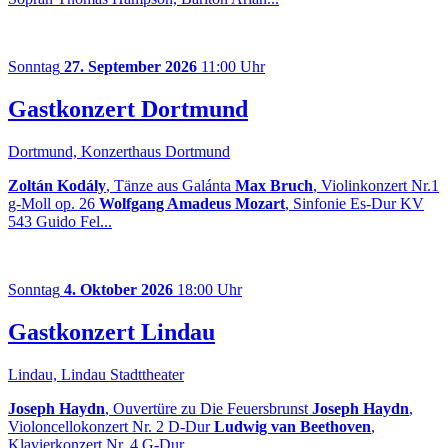
Sonntag
27. September 2026
11:00 Uhr
Gastkonzert Dortmund
Dortmund, Konzerthaus Dortmund
Zoltán Kodály
, Tänze aus Galánta
Max Bruch
, Violinkonzert Nr.1
g-Moll op. 26
Wolfgang Amadeus Mozart
, Sinfonie Es-Dur KV
543 Guido Fel...
Sonntag
4. Oktober 2026
18:00 Uhr
Gastkonzert Lindau
Lindau, Lindau Stadttheater
Joseph Haydn
, Ouvertüre zu Die Feuersbrunst
Joseph Haydn
,
Violoncellokonzert Nr. 2 D-Dur
Ludwig van Beethoven
,
Klavierkonzert Nr. 4 G-Dur...