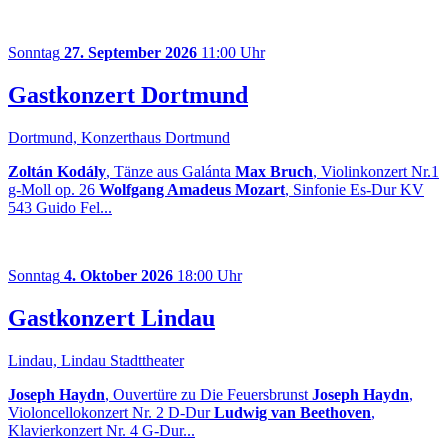
Sonntag
27. September 2026
11:00 Uhr
Gastkonzert Dortmund
Dortmund, Konzerthaus Dortmund
Zoltán Kodály
, Tänze aus Galánta
Max Bruch
, Violinkonzert Nr.1
g-Moll op. 26
Wolfgang Amadeus Mozart
, Sinfonie Es-Dur KV
543 Guido Fel...
Sonntag
4. Oktober 2026
18:00 Uhr
Gastkonzert Lindau
Lindau, Lindau Stadttheater
Joseph Haydn
, Ouvertüre zu Die Feuersbrunst
Joseph Haydn
,
Violoncellokonzert Nr. 2 D-Dur
Ludwig van Beethoven
,
Klavierkonzert Nr. 4 G-Dur...