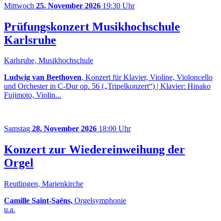
Mittwoch
25. November 2026
19:30 Uhr
Prüfungskonzert Musikhochschule
Karlsruhe
Karlsruhe, Musikhochschule
Ludwig van Beethoven
, Konzert für Klavier, Violine, Violoncello
und Orchester in C-Dur op. 56 („Tripelkonzert“) | Klavier: Hinako
Fujimoto, Violin...
Samstag
28. November 2026
18:00 Uhr
Konzert zur Wiedereinweihung der
Orgel
Reutlingen, Marienkirche
Camille Saint-Saëns,
Orgelsymphonie
u.a.