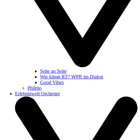
Seite an Seite
Wie klingt RT? WPR im Dialog
Good Vibes
Philmo
Erlebniswelt Orchester