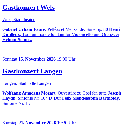
Gastkonzert Wels
Wels, Stadttheater
Gabriel-Urbain Fauré
, Pelléas et Mélisande. Suite op. 80
Henri
Dutilleux
, Tout un monde lointain für Violoncello und Orchester
Helmut Schm...
Sonntag
15. November 2026
19:00 Uhr
Gastkonzert Langen
Langen, Stadthalle Langen
Wolfgang Amadeus Mozart
, Ouvertüre zu Cosí fan tutte
Joseph
Haydn
, Sinfonie Nr. 104 D-Dur
Felix Mendelssohn Bartholdy
,
Sinfonie Nr. 1 c-...
Samstag
21. November 2026
19:30 Uhr