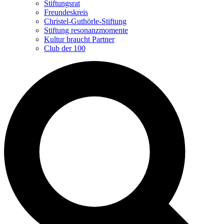
Stiftungsrat
Freundeskreis
Christel-Guthörle-Stiftung
Stiftung resonanzmomente
Kultur braucht Partner
Club der 100