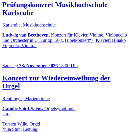
Prüfungskonzert Musikhochschule
Karlsruhe
Karlsruhe, Musikhochschule
Ludwig van Beethoven
, Konzert für Klavier, Violine, Violoncello
und Orchester in C-Dur op. 56 („Tripelkonzert“) | Klavier: Hinako
Fujimoto, Violin...
Samstag
28. November 2026
18:00 Uhr
Konzert zur Wiedereinweihung der
Orgel
Reutlingen, Marienkirche
Camille Saint-Saëns,
Orgelsymphonie
u.a.
Torsten Wille, Orgel
Yuja Shin, Leitung