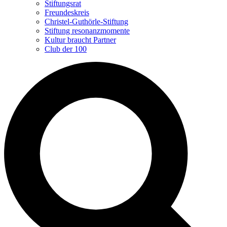
Stiftungsrat
Freundeskreis
Christel-Guthörle-Stiftung
Stiftung resonanzmomente
Kultur braucht Partner
Club der 100