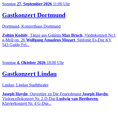
Sonntag
27. September 2026
11:00 Uhr
Gastkonzert Dortmund
Dortmund, Konzerthaus Dortmund
Zoltán Kodály
, Tänze aus Galánta
Max Bruch
, Violinkonzert Nr.1
g-Moll op. 26
Wolfgang Amadeus Mozart
, Sinfonie Es-Dur KV
543 Guido Fel...
Sonntag
4. Oktober 2026
18:00 Uhr
Gastkonzert Lindau
Lindau, Lindau Stadttheater
Joseph Haydn
, Ouvertüre zu Die Feuersbrunst
Joseph Haydn
,
Violoncellokonzert Nr. 2 D-Dur
Ludwig van Beethoven
,
Klavierkonzert Nr. 4 G-Dur...