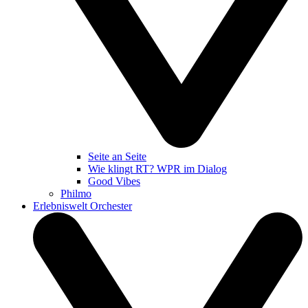
Seite an Seite
Wie klingt RT? WPR im Dialog
Good Vibes
Philmo
Erlebniswelt Orchester