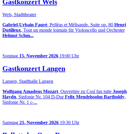
Gastkonzert Wels
Wels, Stadttheater
Gabriel-Urbain Fauré
, Pelléas et Mélisande. Suite op. 80
Henri
Dutilleux
, Tout un monde lointain für Violoncello und Orchester
Helmut Schm...
Sonntag
15. November 2026
19:00 Uhr
Gastkonzert Langen
Langen, Stadthalle Langen
Wolfgang Amadeus Mozart
, Ouvertüre zu Cosí fan tutte
Joseph
Haydn
, Sinfonie Nr. 104 D-Dur
Felix Mendelssohn Bartholdy
,
Sinfonie Nr. 1 c-...
Samstag
21. November 2026
19:30 Uhr