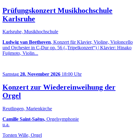
Prüfungskonzert Musikhochschule
Karlsruhe
Karlsruhe, Musikhochschule
Ludwig van Beethoven
, Konzert für Klavier, Violine, Violoncello
und Orchester in C-Dur op. 56 („Tripelkonzert“) | Klavier: Hinako
Fujimoto, Violin...
Samstag
28. November 2026
18:00 Uhr
Konzert zur Wiedereinweihung der
Orgel
Reutlingen, Marienkirche
Camille Saint-Saëns,
Orgelsymphonie
u.a.
Torsten Wille, Orgel