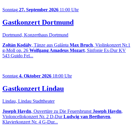
Sonntag
27. September 2026
11:00 Uhr
Gastkonzert Dortmund
Dortmund, Konzerthaus Dortmund
Zoltán Kodály
, Tänze aus Galánta
Max Bruch
, Violinkonzert Nr.1
g-Moll op. 26
Wolfgang Amadeus Mozart
, Sinfonie Es-Dur KV
543 Guido Fel...
Sonntag
4. Oktober 2026
18:00 Uhr
Gastkonzert Lindau
Lindau, Lindau Stadttheater
Joseph Haydn
, Ouvertüre zu Die Feuersbrunst
Joseph Haydn
,
Violoncellokonzert Nr. 2 D-Dur
Ludwig van Beethoven
,
Klavierkonzert Nr. 4 G-Dur...