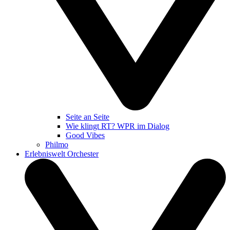
Seite an Seite
Wie klingt RT? WPR im Dialog
Good Vibes
Philmo
Erlebniswelt Orchester