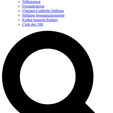
Stiftungsrat
Freundeskreis
Christel-Guthörle-Stiftung
Stiftung resonanzmomente
Kultur braucht Partner
Club der 100