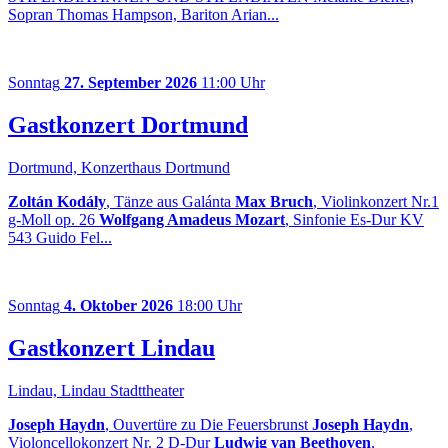
Sopran Thomas Hampson, Bariton Arian...
Sonntag
27. September 2026
11:00 Uhr
Gastkonzert Dortmund
Dortmund, Konzerthaus Dortmund
Zoltán Kodály
, Tänze aus Galánta
Max Bruch
, Violinkonzert Nr.1
g-Moll op. 26
Wolfgang Amadeus Mozart
, Sinfonie Es-Dur KV
543 Guido Fel...
Sonntag
4. Oktober 2026
18:00 Uhr
Gastkonzert Lindau
Lindau, Lindau Stadttheater
Joseph Haydn
, Ouvertüre zu Die Feuersbrunst
Joseph Haydn
,
Violoncellokonzert Nr. 2 D-Dur
Ludwig van Beethoven
,