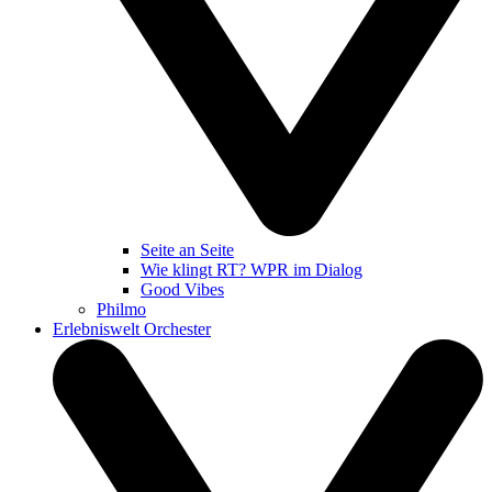
Seite an Seite
Wie klingt RT? WPR im Dialog
Good Vibes
Philmo
Erlebniswelt Orchester