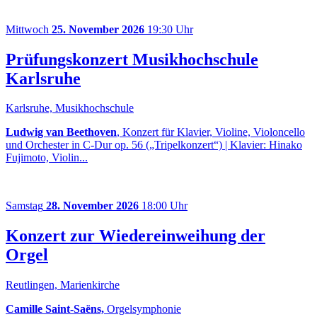
Mittwoch
25. November 2026
19:30 Uhr
Prüfungskonzert Musikhochschule
Karlsruhe
Karlsruhe, Musikhochschule
Ludwig van Beethoven
, Konzert für Klavier, Violine, Violoncello
und Orchester in C-Dur op. 56 („Tripelkonzert“) | Klavier: Hinako
Fujimoto, Violin...
Samstag
28. November 2026
18:00 Uhr
Konzert zur Wiedereinweihung der
Orgel
Reutlingen, Marienkirche
Camille Saint-Saëns,
Orgelsymphonie