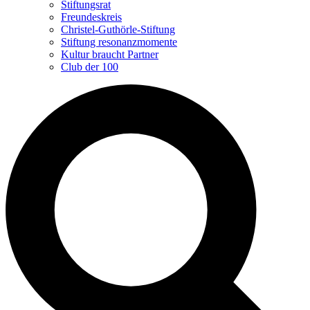
Stiftungsrat
Freundeskreis
Christel-Guthörle-Stiftung
Stiftung resonanzmomente
Kultur braucht Partner
Club der 100