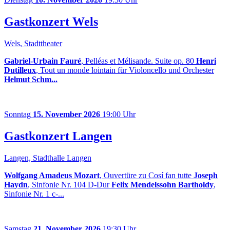
Gastkonzert Wels
Wels, Stadttheater
Gabriel-Urbain Fauré
, Pelléas et Mélisande. Suite op. 80
Henri
Dutilleux
, Tout un monde lointain für Violoncello und Orchester
Helmut Schm...
Sonntag
15. November 2026
19:00 Uhr
Gastkonzert Langen
Langen, Stadthalle Langen
Wolfgang Amadeus Mozart
, Ouvertüre zu Cosí fan tutte
Joseph
Haydn
, Sinfonie Nr. 104 D-Dur
Felix Mendelssohn Bartholdy
,
Sinfonie Nr. 1 c-...
Samstag
21. November 2026
19:30 Uhr