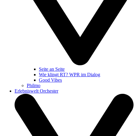
Seite an Seite
Wie klingt RT? WPR im Dialog
Good Vibes
Philmo
Erlebniswelt Orchester