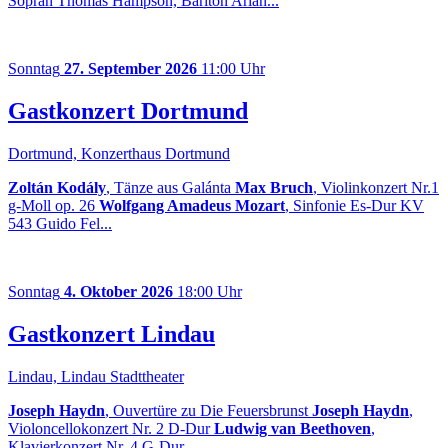
Sopran Thomas Hampson, Bariton Arian...
Sonntag
27. September 2026
11:00 Uhr
Gastkonzert Dortmund
Dortmund, Konzerthaus Dortmund
Zoltán Kodály
, Tänze aus Galánta
Max Bruch
, Violinkonzert Nr.1
g-Moll op. 26
Wolfgang Amadeus Mozart
, Sinfonie Es-Dur KV
543 Guido Fel...
Sonntag
4. Oktober 2026
18:00 Uhr
Gastkonzert Lindau
Lindau, Lindau Stadttheater
Joseph Haydn
, Ouvertüre zu Die Feuersbrunst
Joseph Haydn
,
Violoncellokonzert Nr. 2 D-Dur
Ludwig van Beethoven
,
Klavierkonzert Nr. 4 G-Dur...