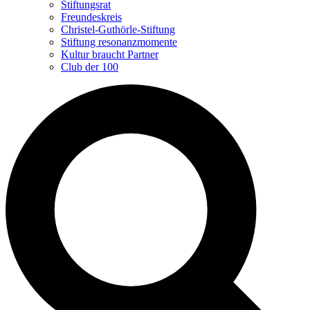
Stiftungsrat
Freundeskreis
Christel-Guthörle-Stiftung
Stiftung resonanzmomente
Kultur braucht Partner
Club der 100