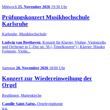
Mittwoch
25. November 2026
19:30 Uhr
Prüfungskonzert Musikhochschule
Karlsruhe
Karlsruhe, Musikhochschule
Ludwig van Beethoven
, Konzert für Klavier, Violine, Violoncello
und Orchester in C-Dur op. 56 („Tripelkonzert“) | Klavier: Hinako
Fujimoto, Violin...
Samstag
28. November 2026
18:00 Uhr
Konzert zur Wiedereinweihung der
Orgel
Reutlingen, Marienkirche
Camille Saint-Saëns,
Orgelsymphonie
u.a.