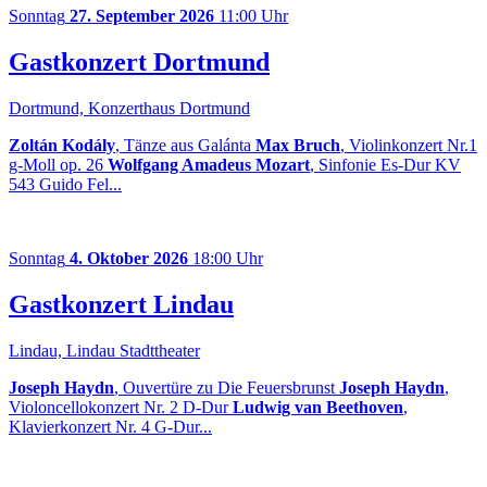
Sonntag
27. September 2026
11:00 Uhr
Gastkonzert Dortmund
Dortmund, Konzerthaus Dortmund
Zoltán Kodály
, Tänze aus Galánta
Max Bruch
, Violinkonzert Nr.1
g-Moll op. 26
Wolfgang Amadeus Mozart
, Sinfonie Es-Dur KV
543 Guido Fel...
Sonntag
4. Oktober 2026
18:00 Uhr
Gastkonzert Lindau
Lindau, Lindau Stadttheater
Joseph Haydn
, Ouvertüre zu Die Feuersbrunst
Joseph Haydn
,
Violoncellokonzert Nr. 2 D-Dur
Ludwig van Beethoven
,
Klavierkonzert Nr. 4 G-Dur...