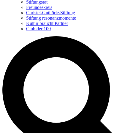
Stiftungsrat
Freundeskreis
Christel-Guthörle-Stiftung
Stiftung resonanzmomente
Kultur braucht Partner
Club der 100