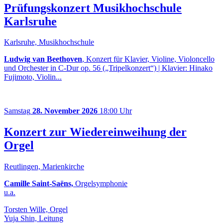
Prüfungskonzert Musikhochschule
Karlsruhe
Karlsruhe, Musikhochschule
Ludwig van Beethoven
, Konzert für Klavier, Violine, Violoncello
und Orchester in C-Dur op. 56 („Tripelkonzert“) | Klavier: Hinako
Fujimoto, Violin...
Samstag
28. November 2026
18:00 Uhr
Konzert zur Wiedereinweihung der
Orgel
Reutlingen, Marienkirche
Camille Saint-Saëns,
Orgelsymphonie
u.a.
Torsten Wille, Orgel
Yuja Shin, Leitung