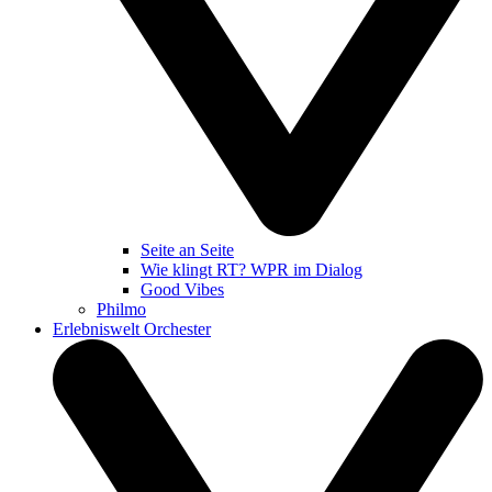
Seite an Seite
Wie klingt RT? WPR im Dialog
Good Vibes
Philmo
Erlebniswelt Orchester