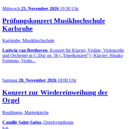
Mittwoch
25. November 2026
19:30 Uhr
Prüfungskonzert Musikhochschule
Karlsruhe
Karlsruhe, Musikhochschule
Ludwig van Beethoven
, Konzert für Klavier, Violine, Violoncello
und Orchester in C-Dur op. 56 („Tripelkonzert“) | Klavier: Hinako
Fujimoto, Violin...
Samstag
28. November 2026
18:00 Uhr
Konzert zur Wiedereinweihung der
Orgel
Reutlingen, Marienkirche
Camille Saint-Saëns,
Orgelsymphonie
u.a.