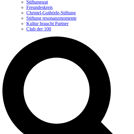
Stiftungsrat
Freundeskreis
Christel-Guthörle-Stiftung
Stiftung resonanzmomente
Kultur braucht Partner
Club der 100