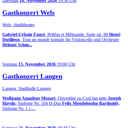
Dienstag
10. November 2026
19:30 Uhr
Gastkonzert Wels
Wels, Stadttheater
Gabriel-Urbain Fauré
, Pelléas et Mélisande. Suite op. 80
Henri
Dutilleux
, Tout un monde lointain für Violoncello und Orchester
Helmut Schm...
Sonntag
15. November 2026
19:00 Uhr
Gastkonzert Langen
Langen, Stadthalle Langen
Wolfgang Amadeus Mozart
, Ouvertüre zu Cosí fan tutte
Joseph
Haydn
, Sinfonie Nr. 104 D-Dur
Felix Mendelssohn Bartholdy
,
Sinfonie Nr. 1 c-...
Samstag
21. November 2026
19:30 Uhr