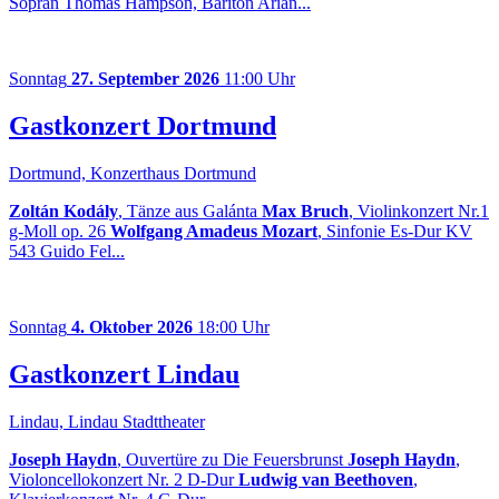
Sopran Thomas Hampson, Bariton Arian...
Sonntag
27. September 2026
11:00 Uhr
Gastkonzert Dortmund
Dortmund, Konzerthaus Dortmund
Zoltán Kodály
, Tänze aus Galánta
Max Bruch
, Violinkonzert Nr.1
g-Moll op. 26
Wolfgang Amadeus Mozart
, Sinfonie Es-Dur KV
543 Guido Fel...
Sonntag
4. Oktober 2026
18:00 Uhr
Gastkonzert Lindau
Lindau, Lindau Stadttheater
Joseph Haydn
, Ouvertüre zu Die Feuersbrunst
Joseph Haydn
,
Violoncellokonzert Nr. 2 D-Dur
Ludwig van Beethoven
,