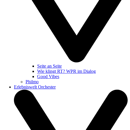
Seite an Seite
Wie klingt RT? WPR im Dialog
Good Vibes
Philmo
Erlebniswelt Orchester