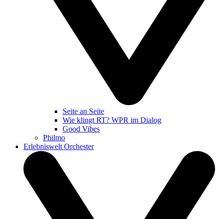
Seite an Seite
Wie klingt RT? WPR im Dialog
Good Vibes
Philmo
Erlebniswelt Orchester