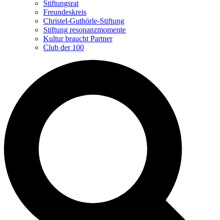
Stiftungsrat
Freundeskreis
Christel-Guthörle-Stiftung
Stiftung resonanzmomente
Kultur braucht Partner
Club der 100