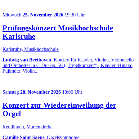
Mittwoch
25. November 2026
19:30 Uhr
Prüfungskonzert Musikhochschule
Karlsruhe
Karlsruhe, Musikhochschule
Ludwig van Beethoven
, Konzert für Klavier, Violine, Violoncello
und Orchester in C-Dur op. 56 („Tripelkonzert“) | Klavier: Hinako
Fujimoto, Violin...
Samstag
28. November 2026
18:00 Uhr
Konzert zur Wiedereinweihung der
Orgel
Reutlingen, Marienkirche
Camille Saint-Saëns,
Orgelsymphonie