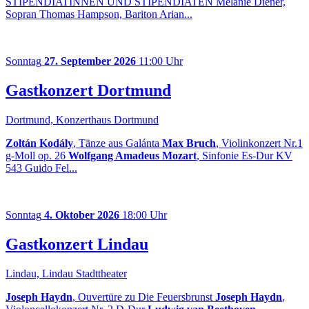
STIPENDIATINNEN UND STIPENDIATEN Melanie Diener,
Sopran Thomas Hampson, Bariton Arian...
Sonntag
27. September 2026
11:00 Uhr
Gastkonzert Dortmund
Dortmund, Konzerthaus Dortmund
Zoltán Kodály
, Tänze aus Galánta
Max Bruch
, Violinkonzert Nr.1
g-Moll op. 26
Wolfgang Amadeus Mozart
, Sinfonie Es-Dur KV
543 Guido Fel...
Sonntag
4. Oktober 2026
18:00 Uhr
Gastkonzert Lindau
Lindau, Lindau Stadttheater
Joseph Haydn
, Ouvertüre zu Die Feuersbrunst
Joseph Haydn
,