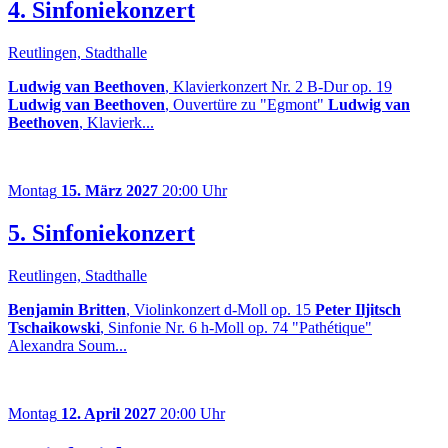
4. Sinfoniekonzert
Reutlingen, Stadthalle
Ludwig van Beethoven
, Klavierkonzert Nr. 2 B-Dur op. 19
Ludwig van Beethoven
, Ouvertüre zu "Egmont"
Ludwig van
Beethoven
, Klavierk...
Montag
15. März 2027
20:00 Uhr
5. Sinfoniekonzert
Reutlingen, Stadthalle
Benjamin Britten
, Violinkonzert d-Moll op. 15
Peter Iljitsch
Tschaikowski
, Sinfonie Nr. 6 h-Moll op. 74 "Pathétique"
Alexandra Soum...
Montag
12. April 2027
20:00 Uhr