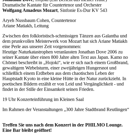
Dramatische Kantate für Countertenor und Orchester
Wolfgang Amadeus Mozart
, Sinfonie Es-Dur KV 543
Aryeh Nussbaum Cohen, Countertenor
Ariane Matiakh, Leitung
Zwischen den folkloristisch-schmissigen Tänzen aus Galantha und
dem prunkvollen Meisterwerk von Mozart hat sich Ariane Matiakh
eine Perle aus unserer Zeit vorgenommen:
Heutige Naturkatastrophen veranlassten Jonathan Dove 2006 zu
seiner Kantate über einen 800 Jahre alten Text aus Japan. Kamo no
Chōmei beschreibt in „Hojoki“, wie er sich nach einem Großbrand,
gewaltigem Wirbelsturm, einer zweijährigen Hungersnot und
schließlich einem Erdbeben aus dem chaotischen Leben der
Hauptstadt Kyoto in eine kleine Hütte in der Natur zurückzieht. In
poetischen Bildern erzählt er von Leid und Vergänglichkeit - und
findet in der Stille der Einsamkeit seinen Frieden.
19 Uhr Konzerteinführung im Kleinen Saal
Im Rahmen der Veranstaltungen „300 Jahre Stadtbrand Reutlingen“
Treffen Sie uns nach dem Konzert in der PHILMO Lounge.
Eine Bar bleibt geöffnet!