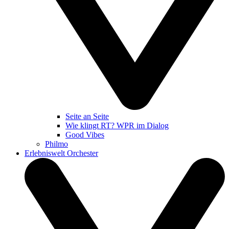
Seite an Seite
Wie klingt RT? WPR im Dialog
Good Vibes
Philmo
Erlebniswelt Orchester