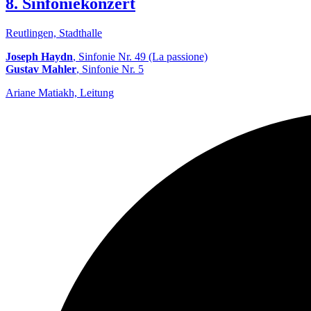
8. Sinfoniekonzert
Reutlingen, Stadthalle
Joseph Haydn
, Sinfonie Nr. 49 (La passione)
Gustav Mahler
, Sinfonie Nr. 5
Ariane Matiakh, Leitung