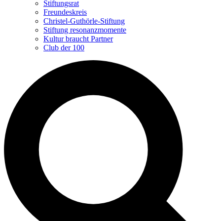
Stiftungsrat
Freundeskreis
Christel-Guthörle-Stiftung
Stiftung resonanzmomente
Kultur braucht Partner
Club der 100