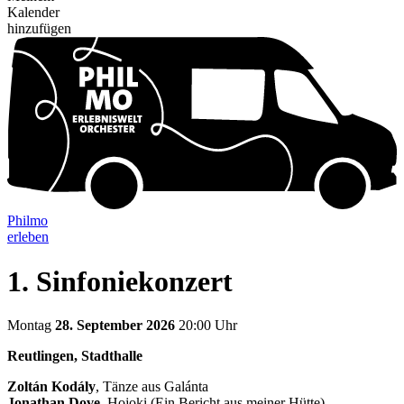
Kalender
hinzufügen
Philmo
erleben
1. Sinfoniekonzert
Montag
28. September 2026
20:00 Uhr
Reutlingen, Stadthalle
Zoltán Kodály
, Tänze aus Galánta
Jonathan Dove
, Hojoki (Ein Bericht aus meiner Hütte)