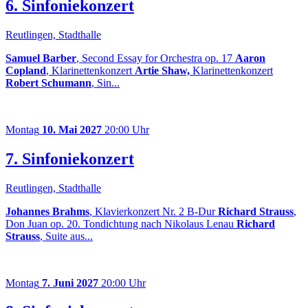
6. Sinfoniekonzert
Reutlingen, Stadthalle
Samuel Barber
, Second Essay for Orchestra op. 17
Aaron
Copland
, Klarinettenkonzert
Artie Shaw,
Klarinettenkonzert
Robert Schumann
, Sin...
Montag
10. Mai 2027
20:00 Uhr
7. Sinfoniekonzert
Reutlingen, Stadthalle
Johannes Brahms
, Klavierkonzert Nr. 2 B-Dur
Richard Strauss
,
Don Juan op. 20. Tondichtung nach Nikolaus Lenau
Richard
Strauss
, Suite aus...
Montag
7. Juni 2027
20:00 Uhr