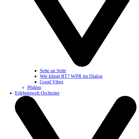
Seite an Seite
Wie klingt RT? WPR im Dialog
Good Vibes
Philmo
Erlebniswelt Orchester