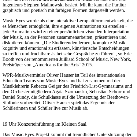
Ingenieurs Stephen Malinowski basiert. Mit ihr kann die Partitur
graphisch und poetisch mit farbigen Formen dargestellt werden.
Music:Eyes wurde als eine interaktive Lernplattform entwickelt, die
es Menschen ermöglicht, ihre eigenen Animationen zu erstellen -
jede Animation wird zu einer persönlichen visuellen Interpretation
der Musik, an der Personen zusammenarbeiten, präsentieren und
diskutieren können. „Die Studierenden lernen, komplexe Musik
kognitiv und emotional zu erfassen, künstlerische Entscheidungen
zu treffen und fruchtbare ästhetische Gespräche zu führen“, so Eric
Booth von der renommierten Juilliard School of Music, New York,
Preisträger von „Americans for the Arts“ 2015.
WPR-Musikvermittler Oliver Hauser ist Teil des internationalen
Education Teams von Music:Eyes und hat zusammen mit der
Musiklehrerin Rebecca Geiger des Friedrich-List-Gymnasiums und
den Orchestermitgliedern Agata Szomanska, Sebastian Schorr und
Daniel Sundy, die Schulklasse auf die Umsetzung der Beethoven-
Sinfonie vorbereitet. Oliver Hauser spielt das Ergebnis der
Schülerinnen und Schüler live zur Musik ab.
19 Uhr Konzerteinführung im Kleinen Saal.
Das Music:Eyes-Projekt kommt mit freundlicher Unterstützung der