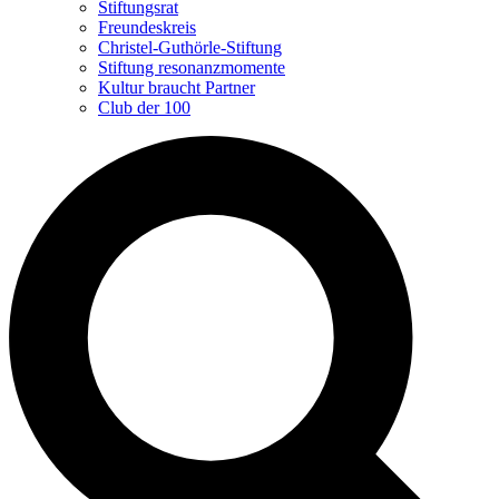
Stiftungsrat
Freundeskreis
Christel-Guthörle-Stiftung
Stiftung resonanzmomente
Kultur braucht Partner
Club der 100