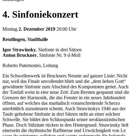
4. Sinfoniekonzert
Montag
2. Dezember 2019
20:00 Uhr
Reutlingen, Stadthalle
Igor Strawinsky
, Sinfonie in drei Sätzen
Anton Bruckner
, Sinfonie Nr. 9 d-Moll
Roberto Paternostro, Leitung
Ein Schwellenwerk ist Bruckners Neunte auf ganzer Linie: Nicht
nur, weil das Finale unvollendet blieb und die „dem lieben Gott“
gewidmete Sinfonie zum Abschied des Komponisten geriet. Auch
der Tonfall weist in eine neue Zeit: Zum Bersten gespannt sind die
Grenzen der Harmonik, die das Fenster in ein neues Jahrhundert
öffnen, auf welches das martialisch voranschreitende Scherzo
unerbittlich zuzusteuern scheint. Auch Strawinskys 1946 aus der
Taufe gehobene Sinfonie in drei Sätzen steht an einer solchen
Schwelle. Sie bildet den Schlusspunkt seiner neoklassizistischen
Phase. Doch Stilzitate rücken in den Hintergrund: Strawinsky ließ
einerseits die rhythmische Raffinesse und Urwüchsigkeit von Le
sacre du printemps aufleben und sorgte andererseits für federnde