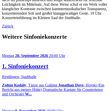
Leichtigkeit im Mittelsatz. Auf diese Weise schuf er ein Werk voller
klanglicher Kontraste zwischen kammermusikalischer Transparenz,
konzertierenden Soli und großer klanggewaltiger Geste. 19 Uhr
Konzerteinführung im Kleinen Saal der Stadthalle.
Zurück
Weitere Sinfoniekonzerte
Montag
28. September 2026
20:00 Uhr
1. Sinfoniekonzert
Reutlingen, Stadthalle
Zoltán Kodály
, Tänze aus Galánta
Jonathan Dove
, Hojoki (Ein
Bericht aus meiner Hütte) Dramatische Kantate für Countertenor
und Orchester
W...
Montag
9. November 2026
20:00 Uhr