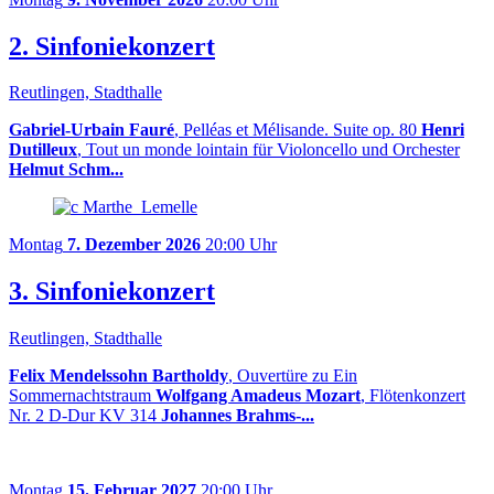
2. Sinfoniekonzert
Reutlingen, Stadthalle
Gabriel-Urbain Fauré
, Pelléas et Mélisande. Suite op. 80
Henri
Dutilleux
, Tout un monde lointain für Violoncello und Orchester
Helmut Schm...
Montag
7. Dezember 2026
20:00 Uhr
3. Sinfoniekonzert
Reutlingen, Stadthalle
Felix Mendelssohn Bartholdy
, Ouvertüre zu Ein
Sommernachtstraum
Wolfgang Amadeus Mozart
, Flötenkonzert
Nr. 2 D-Dur KV 314
Johannes Brahms-...
Montag
15. Februar 2027
20:00 Uhr