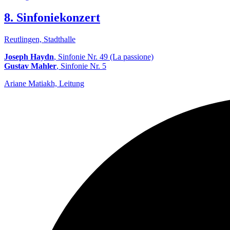
8. Sinfoniekonzert
Reutlingen, Stadthalle
Joseph Haydn
, Sinfonie Nr. 49 (La passione)
Gustav Mahler
, Sinfonie Nr. 5
Ariane Matiakh, Leitung