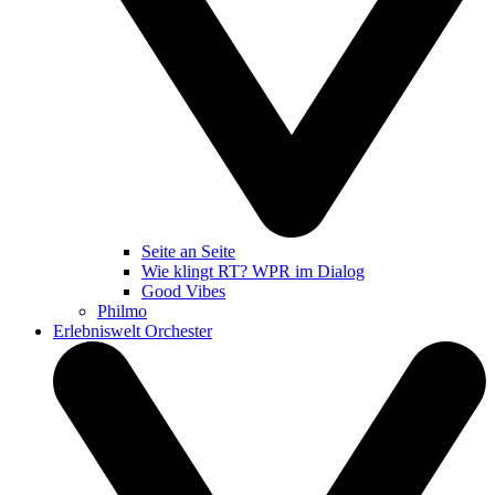
Seite an Seite
Wie klingt RT? WPR im Dialog
Good Vibes
Philmo
Erlebniswelt Orchester