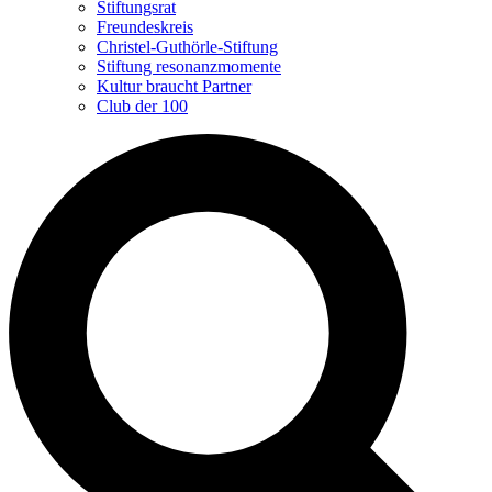
Stiftungsrat
Freundeskreis
Christel-Guthörle-Stiftung
Stiftung resonanzmomente
Kultur braucht Partner
Club der 100