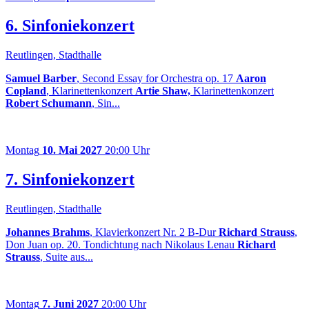
6. Sinfoniekonzert
Reutlingen, Stadthalle
Samuel Barber
, Second Essay for Orchestra op. 17
Aaron
Copland
, Klarinettenkonzert
Artie Shaw,
Klarinettenkonzert
Robert Schumann
, Sin...
Montag
10. Mai 2027
20:00 Uhr
7. Sinfoniekonzert
Reutlingen, Stadthalle
Johannes Brahms
, Klavierkonzert Nr. 2 B-Dur
Richard Strauss
,
Don Juan op. 20. Tondichtung nach Nikolaus Lenau
Richard
Strauss
, Suite aus...
Montag
7. Juni 2027
20:00 Uhr