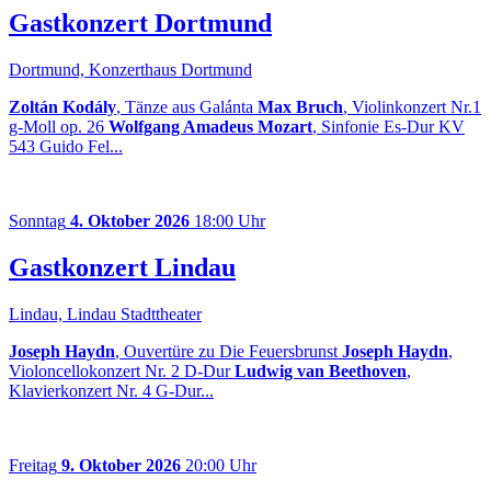
Gastkonzert Dortmund
Dortmund, Konzerthaus Dortmund
Zoltán Kodály
, Tänze aus Galánta
Max Bruch
, Violinkonzert Nr.1
g-Moll op. 26
Wolfgang Amadeus Mozart
, Sinfonie Es-Dur KV
543 Guido Fel...
Sonntag
4. Oktober 2026
18:00 Uhr
Gastkonzert Lindau
Lindau, Lindau Stadttheater
Joseph Haydn
, Ouvertüre zu Die Feuersbrunst
Joseph Haydn
,
Violoncellokonzert Nr. 2 D-Dur
Ludwig van Beethoven
,
Klavierkonzert Nr. 4 G-Dur...
Freitag
9. Oktober 2026
20:00 Uhr