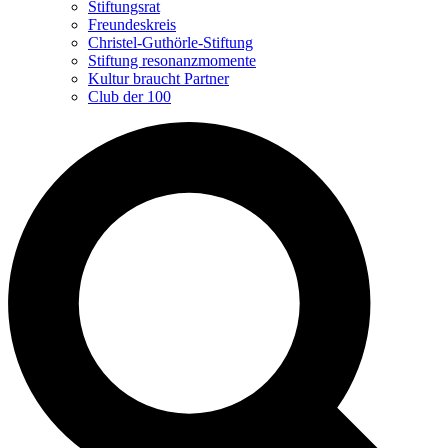
Stiftungsrat
Freundeskreis
Christel-Guthörle-Stiftung
Stiftung resonanzmomente
Kultur braucht Partner
Club der 100