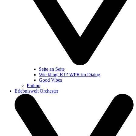
Seite an Seite
Wie klingt RT? WPR im Dialog
Good Vibes
Philmo
Erlebniswelt Orchester