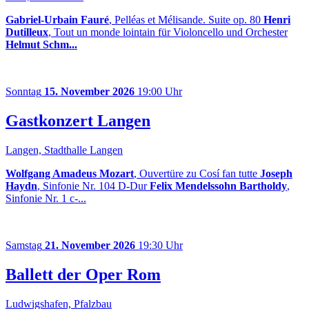
Gabriel-Urbain Fauré
, Pelléas et Mélisande. Suite op. 80
Henri
Dutilleux
, Tout un monde lointain für Violoncello und Orchester
Helmut Schm...
Sonntag
15. November 2026
19:00 Uhr
Gastkonzert Langen
Langen, Stadthalle Langen
Wolfgang Amadeus Mozart
, Ouvertüre zu Cosí fan tutte
Joseph
Haydn
, Sinfonie Nr. 104 D-Dur
Felix Mendelssohn Bartholdy
,
Sinfonie Nr. 1 c-...
Samstag
21. November 2026
19:30 Uhr
Ballett der Oper Rom
Ludwigshafen, Pfalzbau