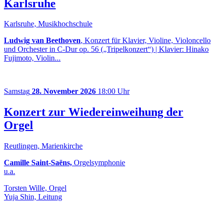
Karlsruhe
Karlsruhe, Musikhochschule
Ludwig van Beethoven
, Konzert für Klavier, Violine, Violoncello
und Orchester in C-Dur op. 56 („Tripelkonzert“) | Klavier: Hinako
Fujimoto, Violin...
Samstag
28. November 2026
18:00 Uhr
Konzert zur Wiedereinweihung der
Orgel
Reutlingen, Marienkirche
Camille Saint-Saëns,
Orgelsymphonie
u.a.
Torsten Wille, Orgel
Yuja Shin, Leitung