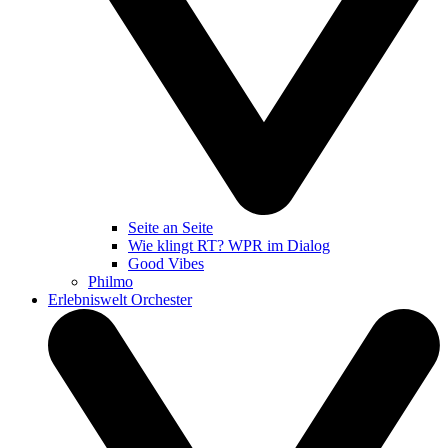
Seite an Seite
Wie klingt RT? WPR im Dialog
Good Vibes
Philmo
Erlebniswelt Orchester