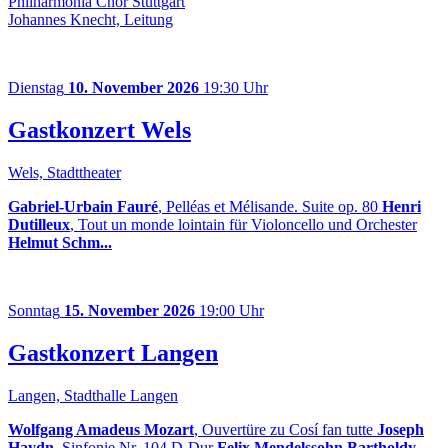
Philharmonia Chor Stuttgart
Johannes Knecht, Leitung
Dienstag
10. November 2026
19:30 Uhr
Gastkonzert Wels
Wels, Stadttheater
Gabriel-Urbain Fauré
, Pelléas et Mélisande. Suite op. 80
Henri
Dutilleux
, Tout un monde lointain für Violoncello und Orchester
Helmut Schm...
Sonntag
15. November 2026
19:00 Uhr
Gastkonzert Langen
Langen, Stadthalle Langen
Wolfgang Amadeus Mozart
, Ouvertüre zu Cosí fan tutte
Joseph
Haydn
, Sinfonie Nr. 104 D-Dur
Felix Mendelssohn Bartholdy
,