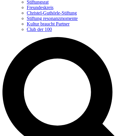
Stiftungsrat
Freundeskreis
Christel-Guthörle-Stiftung
Stiftung resonanzmomente
Kultur braucht Partner
Club der 100