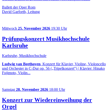
Ballett der Oper Rom
David Garforth, Leitung
Mittwoch
25. November 2026
19:30 Uhr
Prüfungskonzert Musikhochschule
Karlsruhe
Karlsruhe, Musikhochschule
Ludwig van Beethoven
, Konzert für Klavier, Violine, Violoncello
und Orchester in C-Dur op. 56 („Tripelkonzert“) | Klavier: Hinako
Fujimoto, Violin...
Samstag
28. November 2026
18:00 Uhr
Konzert zur Wiedereinweihung der
Orgel