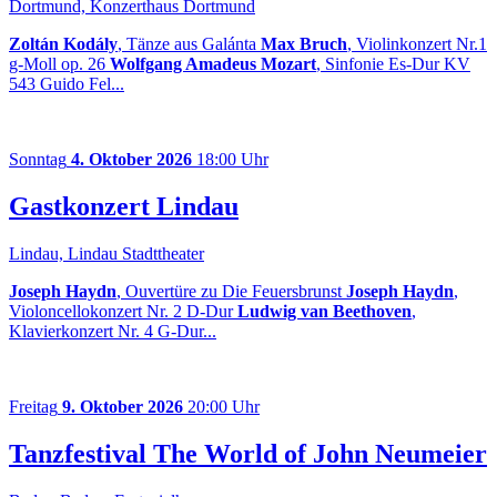
Dortmund, Konzerthaus Dortmund
Zoltán Kodály
, Tänze aus Galánta
Max Bruch
, Violinkonzert Nr.1
g-Moll op. 26
Wolfgang Amadeus Mozart
, Sinfonie Es-Dur KV
543 Guido Fel...
Sonntag
4. Oktober 2026
18:00 Uhr
Gastkonzert Lindau
Lindau, Lindau Stadttheater
Joseph Haydn
, Ouvertüre zu Die Feuersbrunst
Joseph Haydn
,
Violoncellokonzert Nr. 2 D-Dur
Ludwig van Beethoven
,
Klavierkonzert Nr. 4 G-Dur...
Freitag
9. Oktober 2026
20:00 Uhr
Tanzfestival The World of John Neumeier