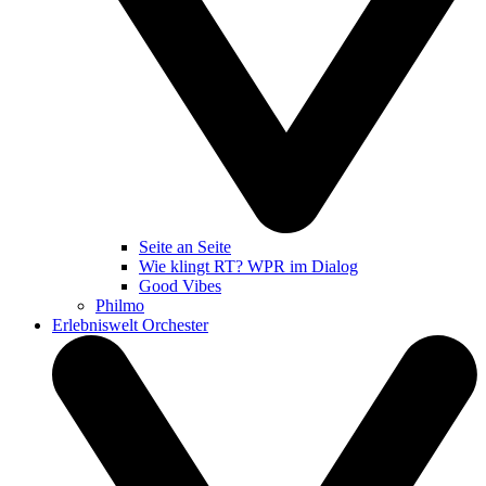
Seite an Seite
Wie klingt RT? WPR im Dialog
Good Vibes
Philmo
Erlebniswelt Orchester