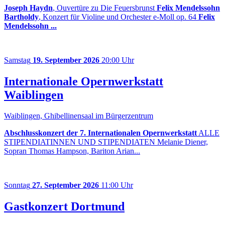
Joseph Haydn
, Ouvertüre zu Die Feuersbrunst
Felix Mendelssohn
Bartholdy
, Konzert für Violine und Orchester e-Moll op. 64
Felix
Mendelssohn ...
Samstag
19. September 2026
20:00 Uhr
Internationale Opernwerkstatt
Waiblingen
Waiblingen, Ghibellinensaal im Bürgerzentrum
Abschlusskonzert der 7. Internationalen Opernwerkstatt
ALLE
STIPENDIATINNEN UND STIPENDIATEN Melanie Diener,
Sopran Thomas Hampson, Bariton Arian...
Sonntag
27. September 2026
11:00 Uhr
Gastkonzert Dortmund