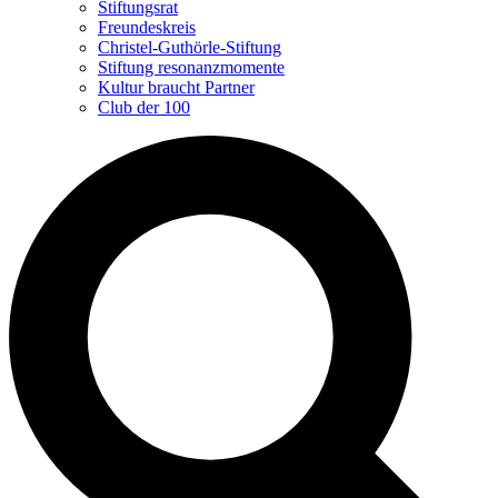
Stiftungsrat
Freundeskreis
Christel-Guthörle-Stiftung
Stiftung resonanzmomente
Kultur braucht Partner
Club der 100