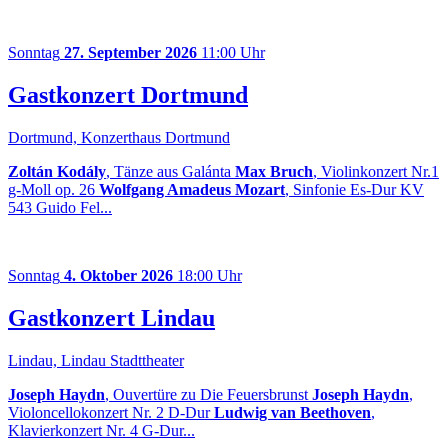
Sonntag
27. September 2026
11:00 Uhr
Gastkonzert Dortmund
Dortmund, Konzerthaus Dortmund
Zoltán Kodály
, Tänze aus Galánta
Max Bruch
, Violinkonzert Nr.1
g-Moll op. 26
Wolfgang Amadeus Mozart
, Sinfonie Es-Dur KV
543 Guido Fel...
Sonntag
4. Oktober 2026
18:00 Uhr
Gastkonzert Lindau
Lindau, Lindau Stadttheater
Joseph Haydn
, Ouvertüre zu Die Feuersbrunst
Joseph Haydn
,
Violoncellokonzert Nr. 2 D-Dur
Ludwig van Beethoven
,
Klavierkonzert Nr. 4 G-Dur...