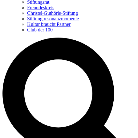
Stiftungsrat
Freundeskreis
Christel-Guthörle-Stiftung
Stiftung resonanzmomente
Kultur braucht Partner
Club der 100