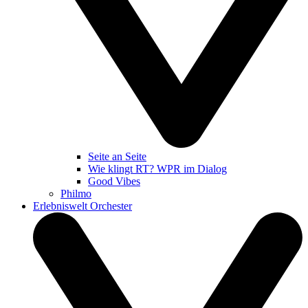
Seite an Seite
Wie klingt RT? WPR im Dialog
Good Vibes
Philmo
Erlebniswelt Orchester