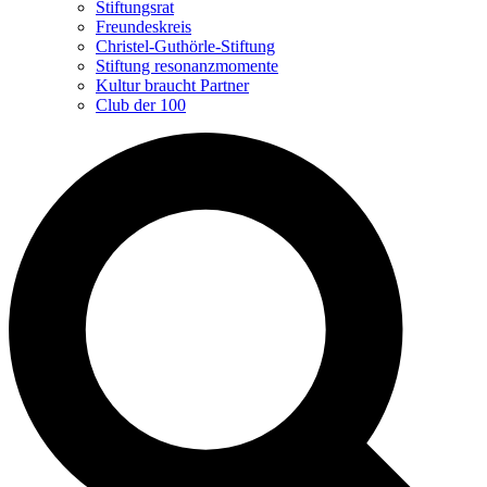
Stiftungsrat
Freundeskreis
Christel-Guthörle-Stiftung
Stiftung resonanzmomente
Kultur braucht Partner
Club der 100