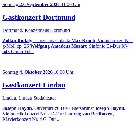
Sonntag
27. September 2026
11:00 Uhr
Gastkonzert Dortmund
Dortmund, Konzerthaus Dortmund
Zoltán Kodály
, Tänze aus Galánta
Max Bruch
, Violinkonzert Nr.1
g-Moll op. 26
Wolfgang Amadeus Mozart
, Sinfonie Es-Dur KV
543 Guido Fel...
Sonntag
4. Oktober 2026
18:00 Uhr
Gastkonzert Lindau
Lindau, Lindau Stadttheater
Joseph Haydn
, Ouvertüre zu Die Feuersbrunst
Joseph Haydn
,
Violoncellokonzert Nr. 2 D-Dur
Ludwig van Beethoven
,
Klavierkonzert Nr. 4 G-Dur...