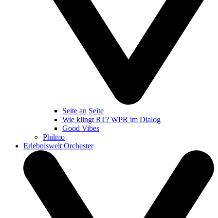
Seite an Seite
Wie klingt RT? WPR im Dialog
Good Vibes
Philmo
Erlebniswelt Orchester