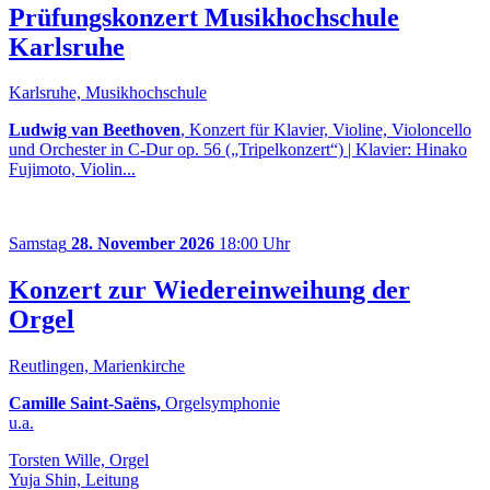
Prüfungskonzert Musikhochschule
Karlsruhe
Karlsruhe, Musikhochschule
Ludwig van Beethoven
, Konzert für Klavier, Violine, Violoncello
und Orchester in C-Dur op. 56 („Tripelkonzert“) | Klavier: Hinako
Fujimoto, Violin...
Samstag
28. November 2026
18:00 Uhr
Konzert zur Wiedereinweihung der
Orgel
Reutlingen, Marienkirche
Camille Saint-Saëns,
Orgelsymphonie
u.a.
Torsten Wille, Orgel
Yuja Shin, Leitung