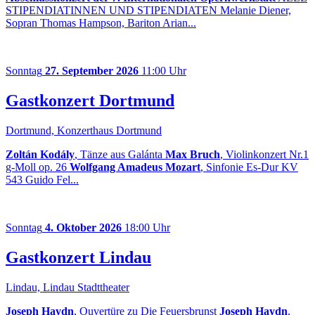
STIPENDIATINNEN UND STIPENDIATEN Melanie Diener,
Sopran Thomas Hampson, Bariton Arian...
Sonntag
27. September 2026
11:00 Uhr
Gastkonzert Dortmund
Dortmund, Konzerthaus Dortmund
Zoltán Kodály
, Tänze aus Galánta
Max Bruch
, Violinkonzert Nr.1
g-Moll op. 26
Wolfgang Amadeus Mozart
, Sinfonie Es-Dur KV
543 Guido Fel...
Sonntag
4. Oktober 2026
18:00 Uhr
Gastkonzert Lindau
Lindau, Lindau Stadttheater
Joseph Haydn
, Ouvertüre zu Die Feuersbrunst
Joseph Haydn
,