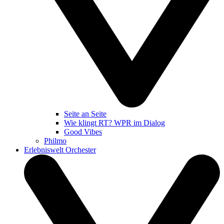
Seite an Seite
Wie klingt RT? WPR im Dialog
Good Vibes
Philmo
Erlebniswelt Orchester