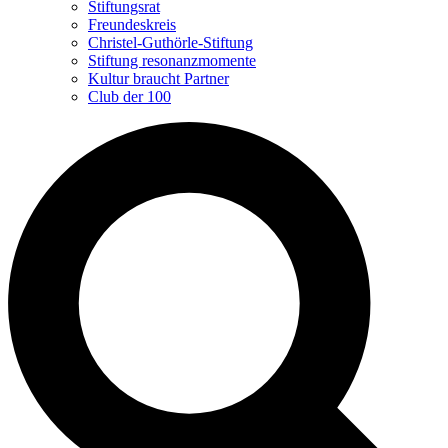
Stiftungsrat
Freundeskreis
Christel-Guthörle-Stiftung
Stiftung resonanzmomente
Kultur braucht Partner
Club der 100