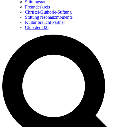
Stiftungsrat
Freundeskreis
Christel-Guthörle-Stiftung
Stiftung resonanzmomente
Kultur braucht Partner
Club der 100