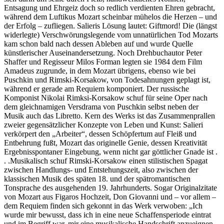
Entsagung und Ehrgeiz doch so redlich verdienten Ehren gebracht,
während dem Luftikus Mozart scheinbar mühelos die Herzen – und
der Erfolg – zufliegen. Salieris Lösung lautet: Giftmord! Die (längst
widerlegte) Verschwörungslegende vom unnatürlichen Tod Mozarts
kam schon bald nach dessen Ableben auf und wurde Quelle
künstlerischer Auseinandersetzung. Noch Drehbuchautor Peter
Shaffer und Regisseur Milos Forman legten sie 1984 dem Film
Amadeus zugrunde, in dem Mozart übrigens, ebenso wie bei
Puschkin und Rimski-Korsakow, von Todesahnungen geplagt ist,
während er gerade am Requiem komponiert. Der russische
Komponist Nikolai Rimksi-Korsakow schuf für seine Oper nach
dem gleichnamigen Versdrama von Puschkin selbst neben der
Musik auch das Libretto. Kern des Werks ist das Zusammenprallen
zweier gegensätzlicher Konzepte von Leben und Kunst: Salieri
verkörpert den „Arbeiter“, dessen Schöpfertum auf Fleiß und
Entbehrung fußt, Mozart das originelle Genie, dessen Kreativität
Ergebnisspontaner Eingebung, wenn nicht gar göttlicher Gnade ist .
. .Musikalisch schuf Rimski-Korsakow einen stilistischen Spagat
zwischen Handlungs- und Entstehungszeit, also zwischen der
klassischen Musik des späten 18. und der spätromantischen
Tonsprache des ausgehenden 19. Jahrhunderts. Sogar Originalzitate
von Mozart aus Figaros Hochzeit, Don Giovanni und – vor allem –
dem Requiem finden sich gekonnt in das Werk verwoben: „Ich
wurde mir bewusst, dass ich in eine neue Schaffensperiode eintrat
und im Begriff war, mir eine musikalische Handschrift anzueignen,