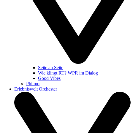
Seite an Seite
Wie klingt RT? WPR im Dialog
Good Vibes
Philmo
Erlebniswelt Orchester