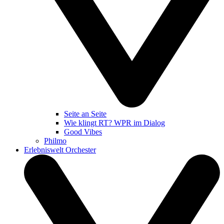
Seite an Seite
Wie klingt RT? WPR im Dialog
Good Vibes
Philmo
Erlebniswelt Orchester