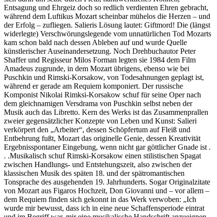
Entsagung und Ehrgeiz doch so redlich verdienten Ehren gebracht,
während dem Luftikus Mozart scheinbar mühelos die Herzen – und
der Erfolg – zufliegen. Salieris Lösung lautet: Giftmord! Die (längst
widerlegte) Verschwörungslegende vom unnatürlichen Tod Mozarts
kam schon bald nach dessen Ableben auf und wurde Quelle
künstlerischer Auseinandersetzung. Noch Drehbuchautor Peter
Shaffer und Regisseur Milos Forman legten sie 1984 dem Film
Amadeus zugrunde, in dem Mozart übrigens, ebenso wie bei
Puschkin und Rimski-Korsakow, von Todesahnungen geplagt ist,
während er gerade am Requiem komponiert. Der russische
Komponist Nikolai Rimksi-Korsakow schuf für seine Oper nach
dem gleichnamigen Versdrama von Puschkin selbst neben der
Musik auch das Libretto. Kern des Werks ist das Zusammenprallen
zweier gegensätzlicher Konzepte von Leben und Kunst: Salieri
verkörpert den „Arbeiter“, dessen Schöpfertum auf Fleiß und
Entbehrung fußt, Mozart das originelle Genie, dessen Kreativität
Ergebnisspontaner Eingebung, wenn nicht gar göttlicher Gnade ist .
. .Musikalisch schuf Rimski-Korsakow einen stilistischen Spagat
zwischen Handlungs- und Entstehungszeit, also zwischen der
klassischen Musik des späten 18. und der spätromantischen
Tonsprache des ausgehenden 19. Jahrhunderts. Sogar Originalzitate
von Mozart aus Figaros Hochzeit, Don Giovanni und – vor allem –
dem Requiem finden sich gekonnt in das Werk verwoben: „Ich
wurde mir bewusst, dass ich in eine neue Schaffensperiode eintrat
und im Begriff war, mir eine musikalische Handschrift anzueignen,