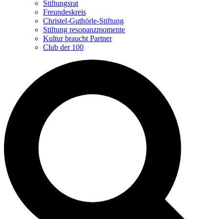
Stiftungsrat
Freundeskreis
Christel-Guthörle-Stiftung
Stiftung resonanzmomente
Kultur braucht Partner
Club der 100