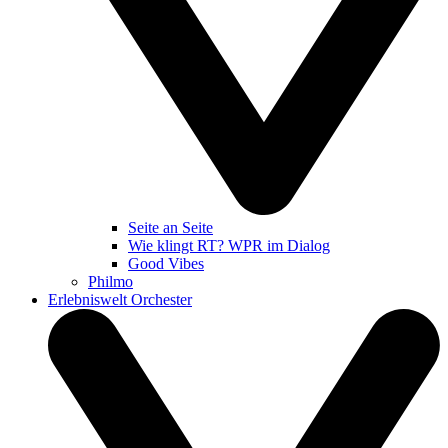
Seite an Seite
Wie klingt RT? WPR im Dialog
Good Vibes
Philmo
Erlebniswelt Orchester