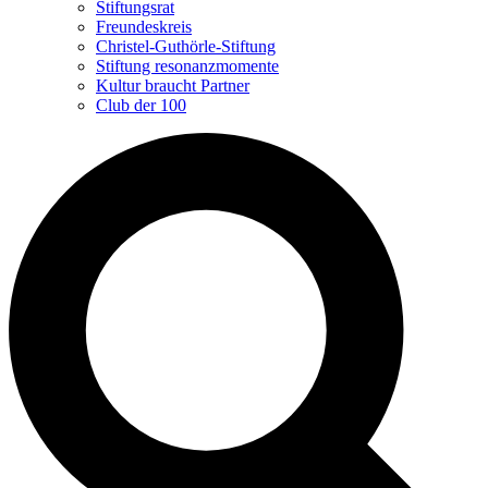
Stiftungsrat
Freundeskreis
Christel-Guthörle-Stiftung
Stiftung resonanzmomente
Kultur braucht Partner
Club der 100