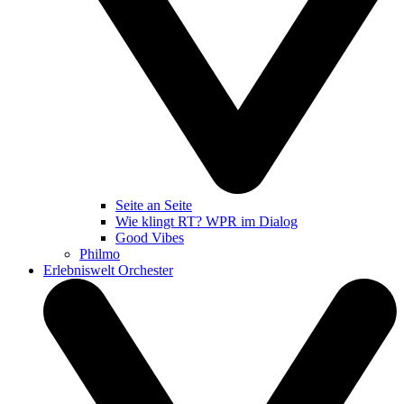
Seite an Seite
Wie klingt RT? WPR im Dialog
Good Vibes
Philmo
Erlebniswelt Orchester