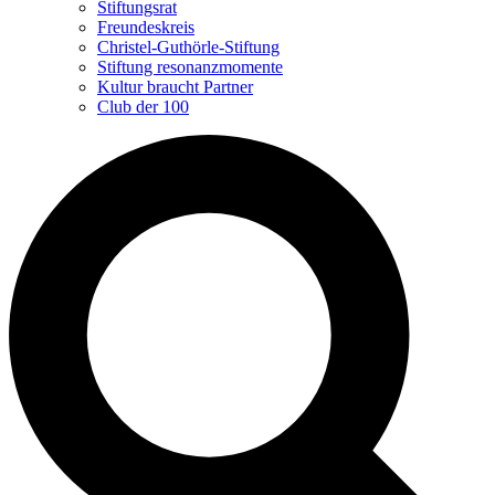
Stiftungsrat
Freundeskreis
Christel-Guthörle-Stiftung
Stiftung resonanzmomente
Kultur braucht Partner
Club der 100