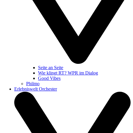
Seite an Seite
Wie klingt RT? WPR im Dialog
Good Vibes
Philmo
Erlebniswelt Orchester