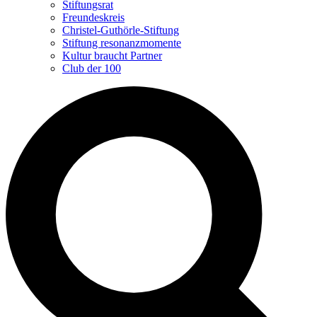
Stiftungsrat
Freundeskreis
Christel-Guthörle-Stiftung
Stiftung resonanzmomente
Kultur braucht Partner
Club der 100