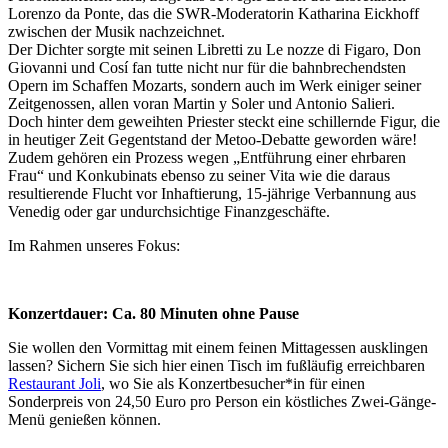
Lorenzo da Ponte, das die SWR-Moderatorin Katharina Eickhoff
zwischen der Musik nachzeichnet.
Der Dichter sorgte mit seinen Libretti zu Le nozze di Figaro, Don
Giovanni und Cosí fan tutte nicht nur für die bahnbrechendsten
Opern im Schaffen Mozarts, sondern auch im Werk einiger seiner
Zeitgenossen, allen voran Martin y Soler und Antonio Salieri.
Doch hinter dem geweihten Priester steckt eine schillernde Figur, die
in heutiger Zeit Gegentstand der Metoo-Debatte geworden wäre!
Zudem gehören ein Prozess wegen „Entführung einer ehrbaren
Frau“ und Konkubinats ebenso zu seiner Vita wie die daraus
resultierende Flucht vor Inhaftierung, 15-jährige Verbannung aus
Venedig oder gar undurchsichtige Finanzgeschäfte.
Im Rahmen unseres Fokus:
Konzertdauer: Ca. 80 Minuten ohne Pause
Sie wollen den Vormittag mit einem feinen Mittagessen ausklingen
lassen? Sichern Sie sich hier einen Tisch im fußläufig erreichbaren
Restaurant Joli
, wo Sie als Konzertbesucher*in für einen
Sonderpreis von 24,50 Euro pro Person ein köstliches Zwei-Gänge-
Menü genießen können.