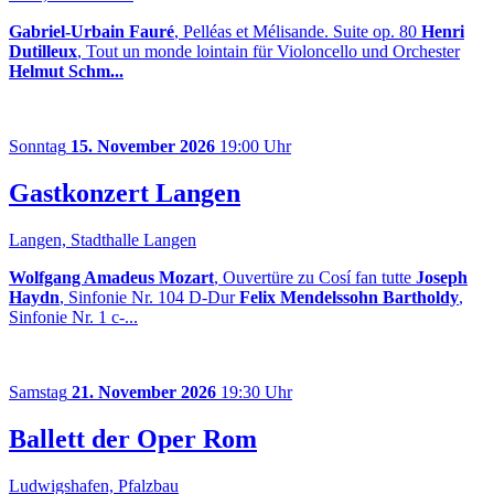
Gabriel-Urbain Fauré
, Pelléas et Mélisande. Suite op. 80
Henri
Dutilleux
, Tout un monde lointain für Violoncello und Orchester
Helmut Schm...
Sonntag
15. November 2026
19:00 Uhr
Gastkonzert Langen
Langen, Stadthalle Langen
Wolfgang Amadeus Mozart
, Ouvertüre zu Cosí fan tutte
Joseph
Haydn
, Sinfonie Nr. 104 D-Dur
Felix Mendelssohn Bartholdy
,
Sinfonie Nr. 1 c-...
Samstag
21. November 2026
19:30 Uhr
Ballett der Oper Rom
Ludwigshafen, Pfalzbau