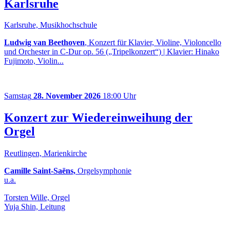
Karlsruhe
Karlsruhe, Musikhochschule
Ludwig van Beethoven
, Konzert für Klavier, Violine, Violoncello
und Orchester in C-Dur op. 56 („Tripelkonzert“) | Klavier: Hinako
Fujimoto, Violin...
Samstag
28. November 2026
18:00 Uhr
Konzert zur Wiedereinweihung der
Orgel
Reutlingen, Marienkirche
Camille Saint-Saëns,
Orgelsymphonie
u.a.
Torsten Wille, Orgel
Yuja Shin, Leitung