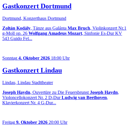
Gastkonzert Dortmund
Dortmund, Konzerthaus Dortmund
Zoltán Kodály
, Tänze aus Galánta
Max Bruch
, Violinkonzert Nr.1
g-Moll op. 26
Wolfgang Amadeus Mozart
, Sinfonie Es-Dur KV
543 Guido Fel...
Sonntag
4. Oktober 2026
18:00 Uhr
Gastkonzert Lindau
Lindau, Lindau Stadttheater
Joseph Haydn
, Ouvertüre zu Die Feuersbrunst
Joseph Haydn
,
Violoncellokonzert Nr. 2 D-Dur
Ludwig van Beethoven
,
Klavierkonzert Nr. 4 G-Dur...
Freitag
9. Oktober 2026
20:00 Uhr