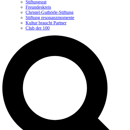
Stiftungsrat
Freundeskreis
Christel-Guthörle-Stiftung
Stiftung resonanzmomente
Kultur braucht Partner
Club der 100