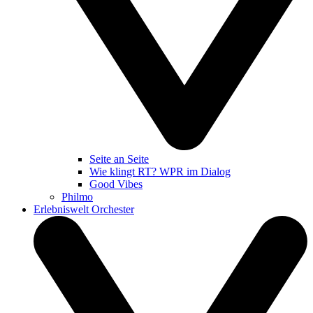
Seite an Seite
Wie klingt RT? WPR im Dialog
Good Vibes
Philmo
Erlebniswelt Orchester