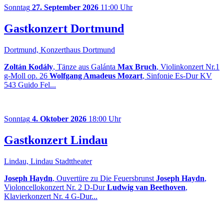
Sonntag
27. September 2026
11:00 Uhr
Gastkonzert Dortmund
Dortmund, Konzerthaus Dortmund
Zoltán Kodály
, Tänze aus Galánta
Max Bruch
, Violinkonzert Nr.1
g-Moll op. 26
Wolfgang Amadeus Mozart
, Sinfonie Es-Dur KV
543 Guido Fel...
Sonntag
4. Oktober 2026
18:00 Uhr
Gastkonzert Lindau
Lindau, Lindau Stadttheater
Joseph Haydn
, Ouvertüre zu Die Feuersbrunst
Joseph Haydn
,
Violoncellokonzert Nr. 2 D-Dur
Ludwig van Beethoven
,
Klavierkonzert Nr. 4 G-Dur...