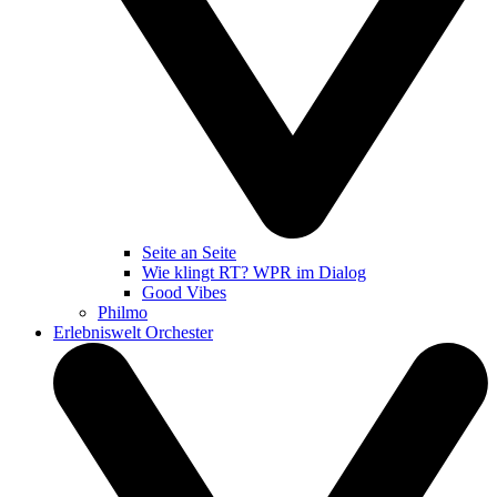
Seite an Seite
Wie klingt RT? WPR im Dialog
Good Vibes
Philmo
Erlebniswelt Orchester