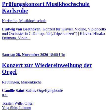
Prüfungskonzert Musikhochschule
Karlsruhe
Karlsruhe, Musikhochschule
Ludwig van Beethoven
, Konzert für Klavier, Violine, Violoncello
und Orchester in C-Dur op. 56 („Tripelkonzert“) | Klavier: Hinako
Fujimoto, Violin...
Samstag
28. November 2026
18:00 Uhr
Konzert zur Wiedereinweihung der
Orgel
Reutlingen, Marienkirche
Camille Saint-Saëns,
Orgelsymphonie
u.a.
Torsten Wille, Orgel
Yuja Shin, Leitung