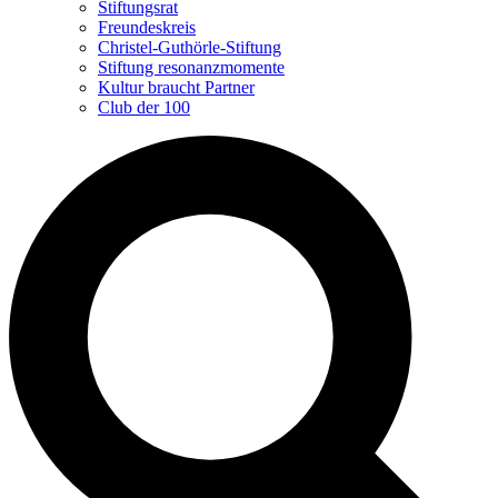
Stiftungsrat
Freundeskreis
Christel-Guthörle-Stiftung
Stiftung resonanzmomente
Kultur braucht Partner
Club der 100