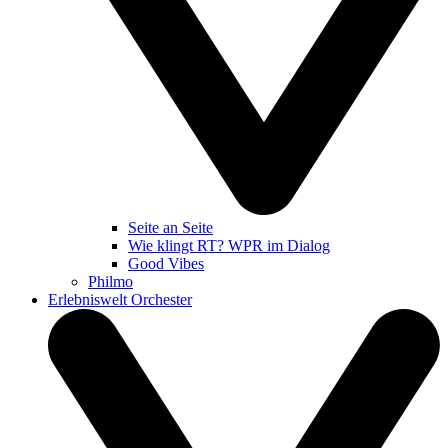
Seite an Seite
Wie klingt RT? WPR im Dialog
Good Vibes
Philmo
Erlebniswelt Orchester