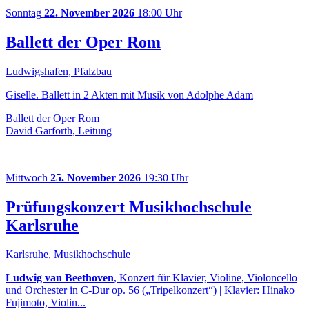
Sonntag
22. November 2026
18:00 Uhr
Ballett der Oper Rom
Ludwigshafen, Pfalzbau
Giselle. Ballett in 2 Akten mit Musik von Adolphe Adam
Ballett der Oper Rom
David Garforth, Leitung
Mittwoch
25. November 2026
19:30 Uhr
Prüfungskonzert Musikhochschule
Karlsruhe
Karlsruhe, Musikhochschule
Ludwig van Beethoven
, Konzert für Klavier, Violine, Violoncello
und Orchester in C-Dur op. 56 („Tripelkonzert“) | Klavier: Hinako
Fujimoto, Violin...