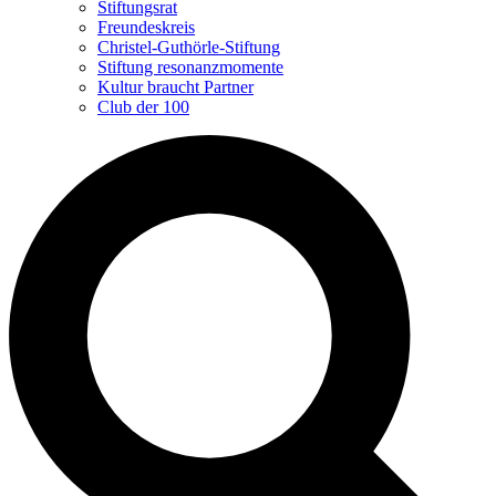
Stiftungsrat
Freundeskreis
Christel-Guthörle-Stiftung
Stiftung resonanzmomente
Kultur braucht Partner
Club der 100