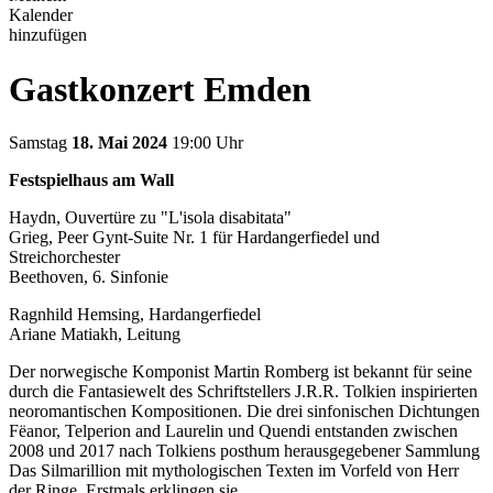
Kalender
hinzufügen
Gastkonzert Emden
Samstag
18. Mai 2024
19:00 Uhr
Festspielhaus am Wall
Haydn, Ouvertüre zu "L'isola disabitata"
Grieg, Peer Gynt-Suite Nr. 1 für Hardangerfiedel und
Streichorchester
Beethoven, 6. Sinfonie
Ragnhild Hemsing, Hardangerfiedel
Ariane Matiakh, Leitung
Der norwegische Komponist Martin Romberg ist bekannt für seine
durch die Fantasiewelt des Schriftstellers J.R.R. Tolkien inspirierten
neoromantischen Kompositionen. Die drei sinfonischen Dichtungen
Fëanor, Telperion and Laurelin und Quendi entstanden zwischen
2008 und 2017 nach Tolkiens posthum herausgegebener Sammlung
Das Silmarillion mit mythologischen Texten im Vorfeld von Herr
der Ringe. Erstmals erklingen sie