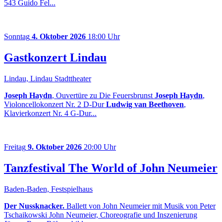
543 Guido Fel...
Sonntag
4. Oktober 2026
18:00 Uhr
Gastkonzert Lindau
Lindau, Lindau Stadttheater
Joseph Haydn
, Ouvertüre zu Die Feuersbrunst
Joseph Haydn
,
Violoncellokonzert Nr. 2 D-Dur
Ludwig van Beethoven
,
Klavierkonzert Nr. 4 G-Dur...
Freitag
9. Oktober 2026
20:00 Uhr
Tanzfestival The World of John Neumeier
Baden-Baden, Festspielhaus
Der Nussknacker.
Ballett von John Neumeier mit Musik von Peter
Tschaikowski John Neumeier, Choreografie und Inszenierung