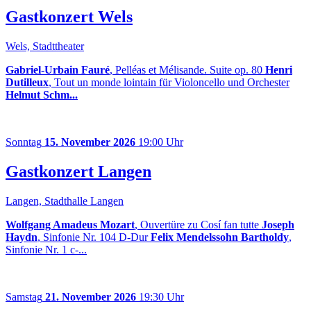
Gastkonzert Wels
Wels, Stadttheater
Gabriel-Urbain Fauré
, Pelléas et Mélisande. Suite op. 80
Henri
Dutilleux
, Tout un monde lointain für Violoncello und Orchester
Helmut Schm...
Sonntag
15. November 2026
19:00 Uhr
Gastkonzert Langen
Langen, Stadthalle Langen
Wolfgang Amadeus Mozart
, Ouvertüre zu Cosí fan tutte
Joseph
Haydn
, Sinfonie Nr. 104 D-Dur
Felix Mendelssohn Bartholdy
,
Sinfonie Nr. 1 c-...
Samstag
21. November 2026
19:30 Uhr