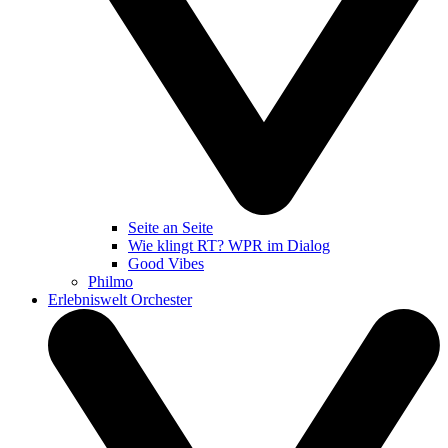
Seite an Seite
Wie klingt RT? WPR im Dialog
Good Vibes
Philmo
Erlebniswelt Orchester