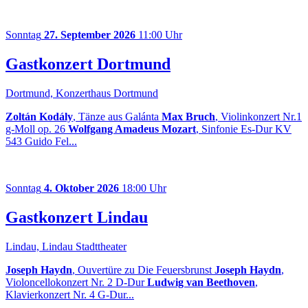
Sonntag
27. September 2026
11:00 Uhr
Gastkonzert Dortmund
Dortmund, Konzerthaus Dortmund
Zoltán Kodály
, Tänze aus Galánta
Max Bruch
, Violinkonzert Nr.1
g-Moll op. 26
Wolfgang Amadeus Mozart
, Sinfonie Es-Dur KV
543 Guido Fel...
Sonntag
4. Oktober 2026
18:00 Uhr
Gastkonzert Lindau
Lindau, Lindau Stadttheater
Joseph Haydn
, Ouvertüre zu Die Feuersbrunst
Joseph Haydn
,
Violoncellokonzert Nr. 2 D-Dur
Ludwig van Beethoven
,
Klavierkonzert Nr. 4 G-Dur...