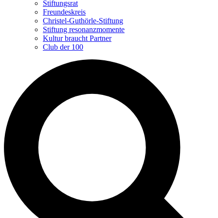
Stiftungsrat
Freundeskreis
Christel-Guthörle-Stiftung
Stiftung resonanzmomente
Kultur braucht Partner
Club der 100