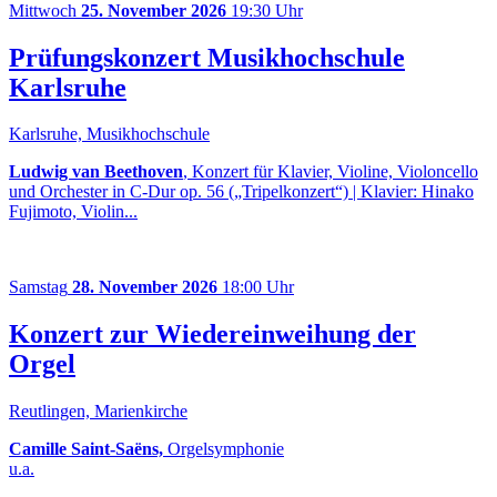
Mittwoch
25. November 2026
19:30 Uhr
Prüfungskonzert Musikhochschule
Karlsruhe
Karlsruhe, Musikhochschule
Ludwig van Beethoven
, Konzert für Klavier, Violine, Violoncello
und Orchester in C-Dur op. 56 („Tripelkonzert“) | Klavier: Hinako
Fujimoto, Violin...
Samstag
28. November 2026
18:00 Uhr
Konzert zur Wiedereinweihung der
Orgel
Reutlingen, Marienkirche
Camille Saint-Saëns,
Orgelsymphonie
u.a.