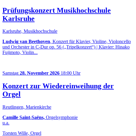
Prüfungskonzert Musikhochschule
Karlsruhe
Karlsruhe, Musikhochschule
Ludwig van Beethoven
, Konzert für Klavier, Violine, Violoncello
und Orchester in C-Dur op. 56 („Tripelkonzert“) | Klavier: Hinako
Fujimoto, Violin...
Samstag
28. November 2026
18:00 Uhr
Konzert zur Wiedereinweihung der
Orgel
Reutlingen, Marienkirche
Camille Saint-Saëns,
Orgelsymphonie
u.a.
Torsten Wille, Orgel