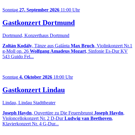
Sonntag
27. September 2026
11:00 Uhr
Gastkonzert Dortmund
Dortmund, Konzerthaus Dortmund
Zoltán Kodály
, Tänze aus Galánta
Max Bruch
, Violinkonzert Nr.1
g-Moll op. 26
Wolfgang Amadeus Mozart
, Sinfonie Es-Dur KV
543 Guido Fel...
Sonntag
4. Oktober 2026
18:00 Uhr
Gastkonzert Lindau
Lindau, Lindau Stadttheater
Joseph Haydn
, Ouvertüre zu Die Feuersbrunst
Joseph Haydn
,
Violoncellokonzert Nr. 2 D-Dur
Ludwig van Beethoven
,
Klavierkonzert Nr. 4 G-Dur...