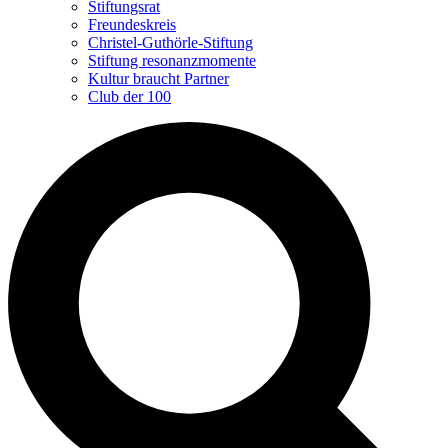
Stiftungsrat
Freundeskreis
Christel-Guthörle-Stiftung
Stiftung resonanzmomente
Kultur braucht Partner
Club der 100