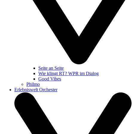
Seite an Seite
Wie klingt RT? WPR im Dialog
Good Vibes
Philmo
Erlebniswelt Orchester