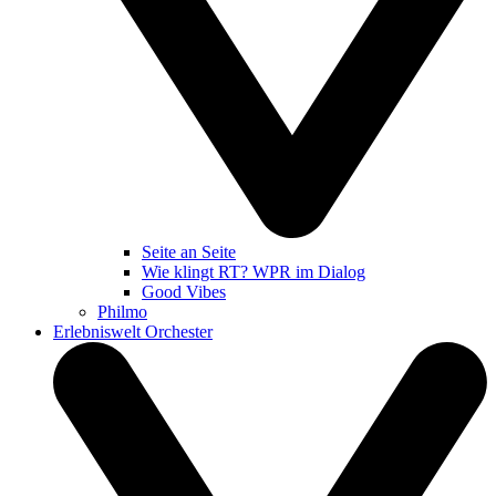
Seite an Seite
Wie klingt RT? WPR im Dialog
Good Vibes
Philmo
Erlebniswelt Orchester