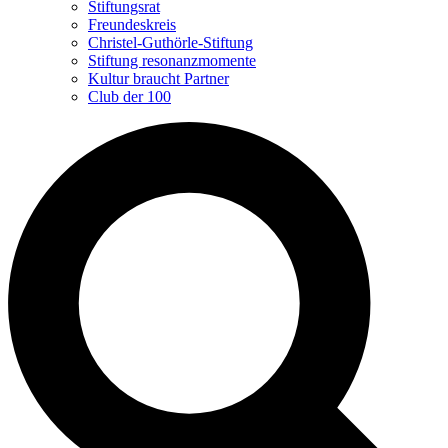
Stiftungsrat
Freundeskreis
Christel-Guthörle-Stiftung
Stiftung resonanzmomente
Kultur braucht Partner
Club der 100