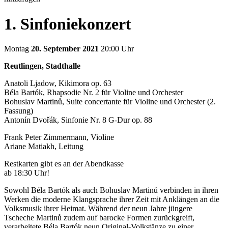
1. Sinfoniekonzert
Montag
20. September 2021
20:00 Uhr
Reutlingen, Stadthalle
Anatoli Ljadow, Kikimora op. 63
Béla Bartók, Rhapsodie Nr. 2 für Violine und Orchester
Bohuslav Martinů, Suite concertante für Violine und Orchester (2.
Fassung)
Antonín Dvořák, Sinfonie Nr. 8 G-Dur op. 88
Frank Peter Zimmermann, Violine
Ariane Matiakh, Leitung
Restkarten gibt es an der Abendkasse
ab 18:30 Uhr!
Sowohl Béla Bartók als auch Bohuslav Martinů verbinden in ihren
Werken die moderne Klangsprache ihrer Zeit mit Anklängen an die
Volksmusik ihrer Heimat. Während der neun Jahre jüngere
Tscheche Martinů zudem auf barocke Formen zurückgreift,
verarbeitete Béla Bartók neun Original-Volkstänze zu einer