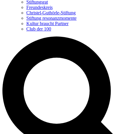
Stiftungsrat
Freundeskreis
Christel-Guthörle-Stiftung
Stiftung resonanzmomente
Kultur braucht Partner
Club der 100