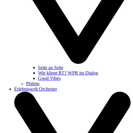
Seite an Seite
Wie klingt RT? WPR im Dialog
Good Vibes
Philmo
Erlebniswelt Orchester