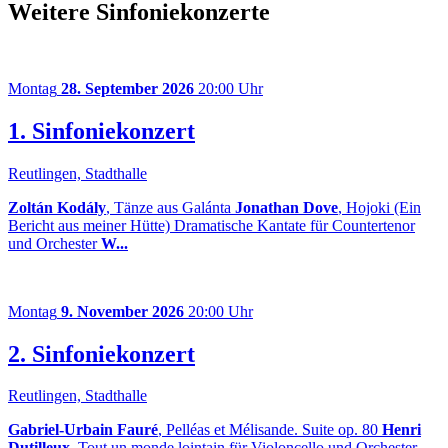
Weitere Sinfoniekonzerte
Montag
28. September 2026
20:00 Uhr
1. Sinfoniekonzert
Reutlingen, Stadthalle
Zoltán Kodály
, Tänze aus Galánta
Jonathan Dove
, Hojoki (Ein
Bericht aus meiner Hütte) Dramatische Kantate für Countertenor
und Orchester
W...
Montag
9. November 2026
20:00 Uhr
2. Sinfoniekonzert
Reutlingen, Stadthalle
Gabriel-Urbain Fauré
, Pelléas et Mélisande. Suite op. 80
Henri
Dutilleux
, Tout un monde lointain für Violoncello und Orchester