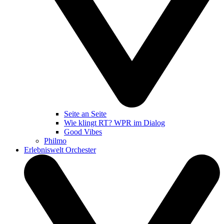
Seite an Seite
Wie klingt RT? WPR im Dialog
Good Vibes
Philmo
Erlebniswelt Orchester