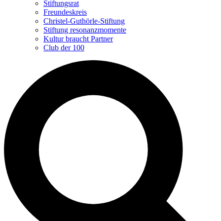
Stiftungsrat
Freundeskreis
Christel-Guthörle-Stiftung
Stiftung resonanzmomente
Kultur braucht Partner
Club der 100