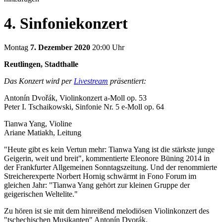
4. Sinfoniekonzert
Montag
7. Dezember 2020
20:00 Uhr
Reutlingen, Stadthalle
Das Konzert wird per
Livestream
präsentiert:
Antonín Dvořák, Violinkonzert a-Moll op. 53
Peter I. Tschaikowski, Sinfonie Nr. 5 e-Moll op. 64
Tianwa Yang, Violine
Ariane Matiakh, Leitung
"Heute gibt es kein Vertun mehr: Tianwa Yang ist die stärkste junge
Geigerin, weit und breit", kommentierte Eleonore Büning 2014 in
der Frankfurter Allgemeinen Sonntagszeitung. Und der renommierte
Streicherexperte Norbert Hornig schwärmt in Fono Forum im
gleichen Jahr: "Tianwa Yang gehört zur kleinen Gruppe der
geigerischen Weltelite."
Zu hören ist sie mit dem hinreißend melodiösen Violinkonzert des
"tschechischen Musikanten" Antonín Dvorák.