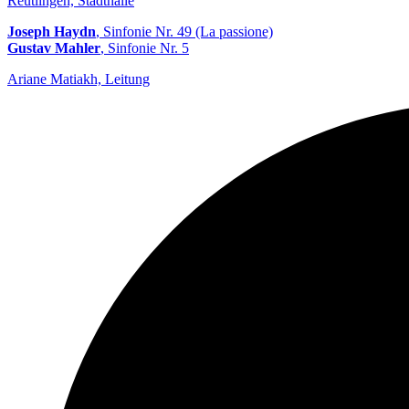
Reutlingen, Stadthalle
Joseph Haydn
, Sinfonie Nr. 49 (La passione)
Gustav Mahler
, Sinfonie Nr. 5
Ariane Matiakh, Leitung