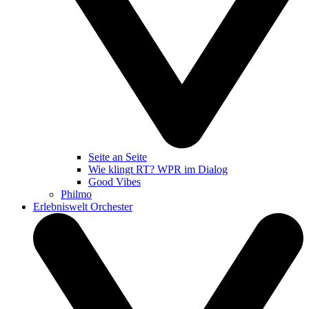
Seite an Seite
Wie klingt RT? WPR im Dialog
Good Vibes
Philmo
Erlebniswelt Orchester