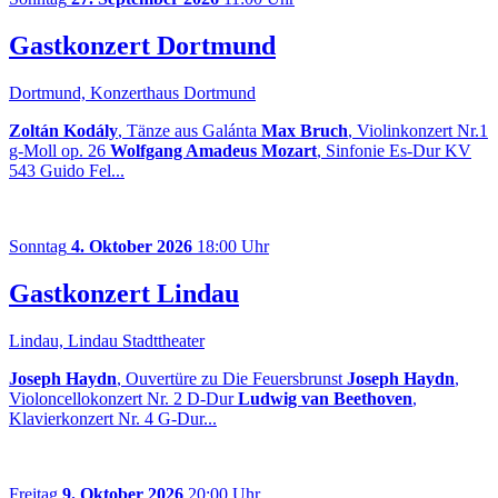
Gastkonzert Dortmund
Dortmund, Konzerthaus Dortmund
Zoltán Kodály
, Tänze aus Galánta
Max Bruch
, Violinkonzert Nr.1
g-Moll op. 26
Wolfgang Amadeus Mozart
, Sinfonie Es-Dur KV
543 Guido Fel...
Sonntag
4. Oktober 2026
18:00 Uhr
Gastkonzert Lindau
Lindau, Lindau Stadttheater
Joseph Haydn
, Ouvertüre zu Die Feuersbrunst
Joseph Haydn
,
Violoncellokonzert Nr. 2 D-Dur
Ludwig van Beethoven
,
Klavierkonzert Nr. 4 G-Dur...
Freitag
9. Oktober 2026
20:00 Uhr