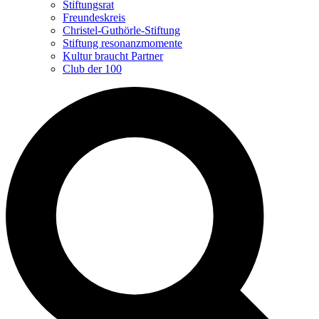
Stiftungsrat
Freundeskreis
Christel-Guthörle-Stiftung
Stiftung resonanzmomente
Kultur braucht Partner
Club der 100