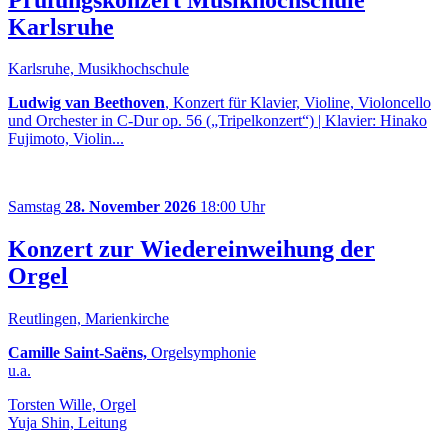
Karlsruhe
Karlsruhe, Musikhochschule
Ludwig van Beethoven
, Konzert für Klavier, Violine, Violoncello
und Orchester in C-Dur op. 56 („Tripelkonzert“) | Klavier: Hinako
Fujimoto, Violin...
Samstag
28. November 2026
18:00 Uhr
Konzert zur Wiedereinweihung der
Orgel
Reutlingen, Marienkirche
Camille Saint-Saëns,
Orgelsymphonie
u.a.
Torsten Wille, Orgel
Yuja Shin, Leitung