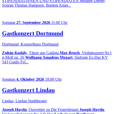
STIPENDIATINNEN UND STIPENDIATEN Melanie Diener,
Sopran Thomas Hampson, Bariton Arian...
Sonntag
27. September 2026
11:00 Uhr
Gastkonzert Dortmund
Dortmund, Konzerthaus Dortmund
Zoltán Kodály
, Tänze aus Galánta
Max Bruch
, Violinkonzert Nr.1
g-Moll op. 26
Wolfgang Amadeus Mozart
, Sinfonie Es-Dur KV
543 Guido Fel...
Sonntag
4. Oktober 2026
18:00 Uhr
Gastkonzert Lindau
Lindau, Lindau Stadttheater
Joseph Haydn
, Ouvertüre zu Die Feuersbrunst
Joseph Haydn
,