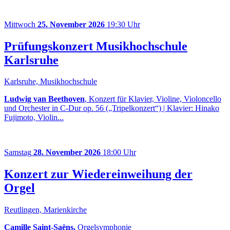
Mittwoch
25. November 2026
19:30 Uhr
Prüfungskonzert Musikhochschule
Karlsruhe
Karlsruhe, Musikhochschule
Ludwig van Beethoven
, Konzert für Klavier, Violine, Violoncello
und Orchester in C-Dur op. 56 („Tripelkonzert“) | Klavier: Hinako
Fujimoto, Violin...
Samstag
28. November 2026
18:00 Uhr
Konzert zur Wiedereinweihung der
Orgel
Reutlingen, Marienkirche
Camille Saint-Saëns,
Orgelsymphonie