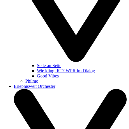
Seite an Seite
Wie klingt RT? WPR im Dialog
Good Vibes
Philmo
Erlebniswelt Orchester