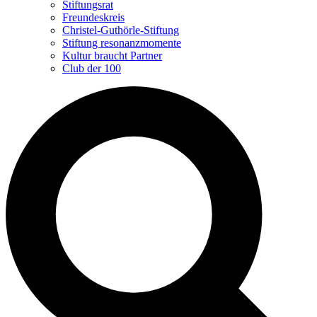
Stiftungsrat
Freundeskreis
Christel-Guthörle-Stiftung
Stiftung resonanzmomente
Kultur braucht Partner
Club der 100