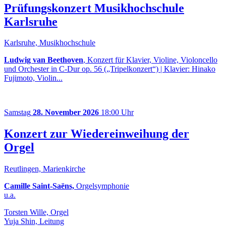
Prüfungskonzert Musikhochschule
Karlsruhe
Karlsruhe, Musikhochschule
Ludwig van Beethoven
, Konzert für Klavier, Violine, Violoncello
und Orchester in C-Dur op. 56 („Tripelkonzert“) | Klavier: Hinako
Fujimoto, Violin...
Samstag
28. November 2026
18:00 Uhr
Konzert zur Wiedereinweihung der
Orgel
Reutlingen, Marienkirche
Camille Saint-Saëns,
Orgelsymphonie
u.a.
Torsten Wille, Orgel
Yuja Shin, Leitung