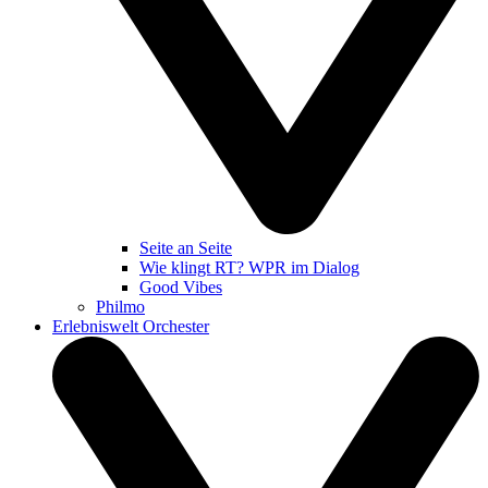
Seite an Seite
Wie klingt RT? WPR im Dialog
Good Vibes
Philmo
Erlebniswelt Orchester