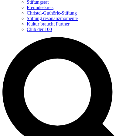
Stiftungsrat
Freundeskreis
Christel-Guthörle-Stiftung
Stiftung resonanzmomente
Kultur braucht Partner
Club der 100