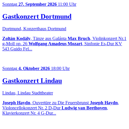
Sonntag
27. September 2026
11:00 Uhr
Gastkonzert Dortmund
Dortmund, Konzerthaus Dortmund
Zoltán Kodály
, Tänze aus Galánta
Max Bruch
, Violinkonzert Nr.1
g-Moll op. 26
Wolfgang Amadeus Mozart
, Sinfonie Es-Dur KV
543 Guido Fel...
Sonntag
4. Oktober 2026
18:00 Uhr
Gastkonzert Lindau
Lindau, Lindau Stadttheater
Joseph Haydn
, Ouvertüre zu Die Feuersbrunst
Joseph Haydn
,
Violoncellokonzert Nr. 2 D-Dur
Ludwig van Beethoven
,
Klavierkonzert Nr. 4 G-Dur...