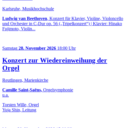
Karlsruhe, Musikhochschule
Ludwig van Beethoven
, Konzert für Klavier, Violine, Violoncello
und Orchester in C-Dur op. 56 („Tripelkonzert“) | Klavier: Hinako
Fujimoto, Violin...
Samstag
28. November 2026
18:00 Uhr
Konzert zur Wiedereinweihung der
Orgel
Reutlingen, Marienkirche
Camille Saint-Saëns,
Orgelsymphonie
u.a.
Torsten Wille, Orgel
Yuja Shin, Leitung