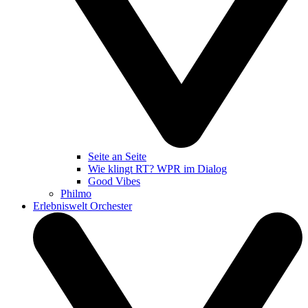
Seite an Seite
Wie klingt RT? WPR im Dialog
Good Vibes
Philmo
Erlebniswelt Orchester