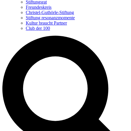
Stiftungsrat
Freundeskreis
Christel-Guthörle-Stiftung
Stiftung resonanzmomente
Kultur braucht Partner
Club der 100