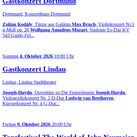
Gastkonzert Dortmund
Dortmund, Konzerthaus Dortmund
Zoltán Kodály
, Tänze aus Galánta
Max Bruch
, Violinkonzert Nr.1
g-Moll op. 26
Wolfgang Amadeus Mozart
, Sinfonie Es-Dur KV
543 Guido Fel...
Sonntag
4. Oktober 2026
18:00 Uhr
Gastkonzert Lindau
Lindau, Lindau Stadttheater
Joseph Haydn
, Ouvertüre zu Die Feuersbrunst
Joseph Haydn
,
Violoncellokonzert Nr. 2 D-Dur
Ludwig van Beethoven
,
Klavierkonzert Nr. 4 G-Dur...
Freitag
9. Oktober 2026
20:00 Uhr